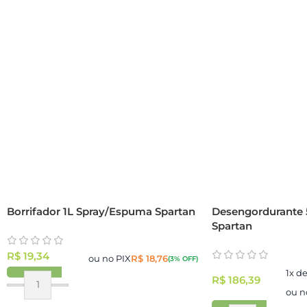
Borrifador 1L Spray/Espuma Spartan
Desengordurante 
Spartan
R$
19,34
ou no PIX
R$
18,76
(3% OFF)
1x d
R$
186,39
ou n