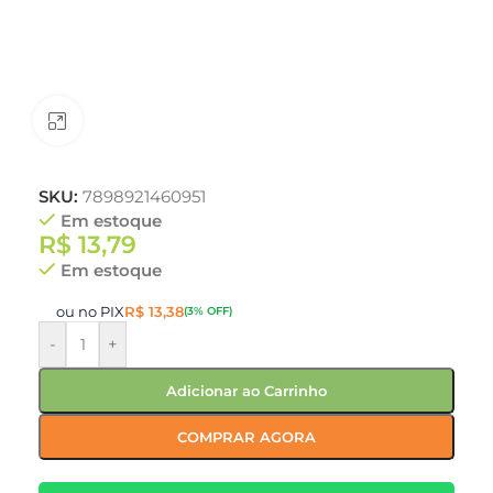
Clique para ampliar
SKU:
7898921460951
Em estoque
R$
13,79
Em estoque
ou no PIX
R$
13,38
(3% OFF)
-
+
Adicionar ao Carrinho
COMPRAR AGORA