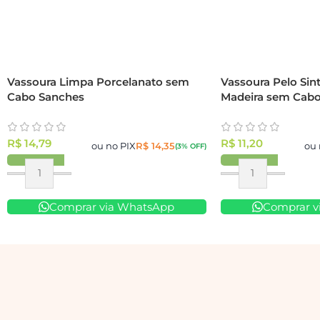
Vassoura Limpa Porcelanato sem
Vassoura Pelo Sin
Cabo Sanches
Madeira sem Cabo
R$
14,79
R$
11,20
ou no PIX
R$
14,35
ou 
(3% OFF)
Comprar via WhatsApp
Comprar v