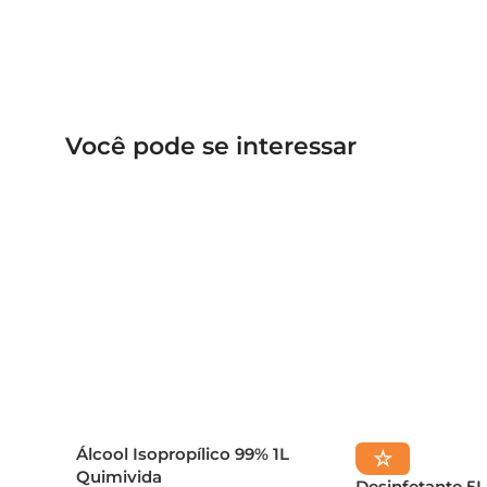
Você pode se interessar
Álcool Isopropílico 99% 1L
☆
Quimivida
Desinfetante 5L