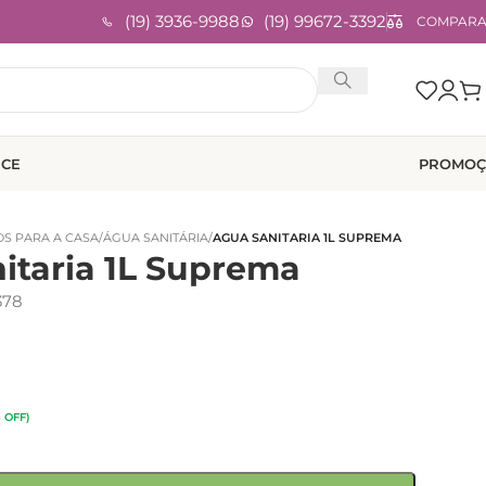
(19) 3936-9988
(19) 99672-3392
COMPAR
ICE
PROMOÇ
S PARA A CASA
/
ÁGUA SANITÁRIA
/
AGUA SANITARIA 1L SUPREMA
itaria 1L Suprema
378
 OFF)