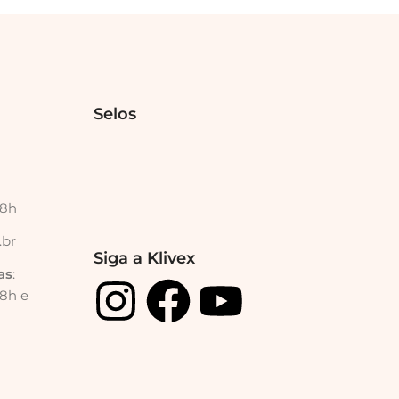
Selos
18h
.br
Siga a Klivex
as
:
18h e