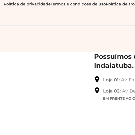
Política de privacidade
Termos e condições de uso
Política de tr
a
Possuímos d
Indaiatuba.
Loja 01:
Av. Fá
Loja 02:
Av. Be
EM FRENTE AO 