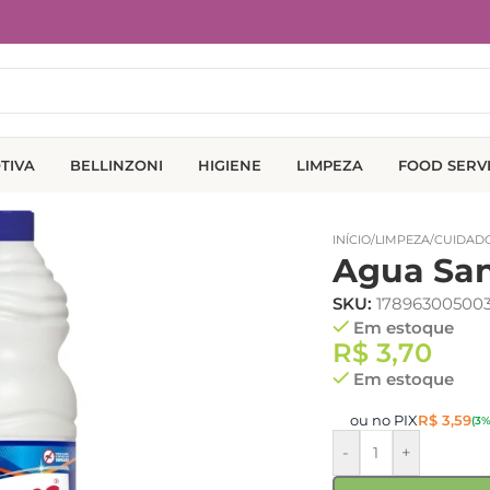
TIVA
BELLINZONI
HIGIENE
LIMPEZA
FOOD SERV
INÍCIO
/
LIMPEZA
/
CUIDADO
Agua San
SKU:
17896300500
Em estoque
R$
3,70
Em estoque
ou no PIX
R$
3,59
(3%
-
+