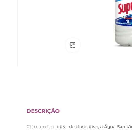
Av. Fábio Ferraz Bicudo, nº 1405
– Jd. Esplanada – Indaiatuba/SP
Clique para ampliar
DESCRIÇÃO
Com um teor ideal de cloro ativo, a
Água Sanitá