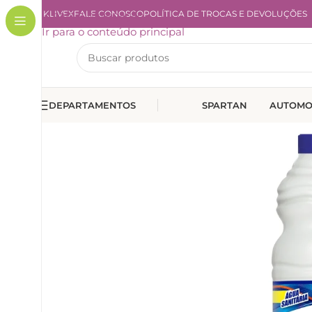
A KLIVEX
Ir para a navegação
FALE CONOSCO
POLÍTICA DE TROCAS E DEVOLUÇÕES
Ir para o conteúdo principal
DEPARTAMENTOS
SPARTAN
AUTOMO