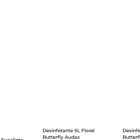
Desinfetante 5L Floral
Desinf
Butterfly Audax
Butter
 Eucalipto