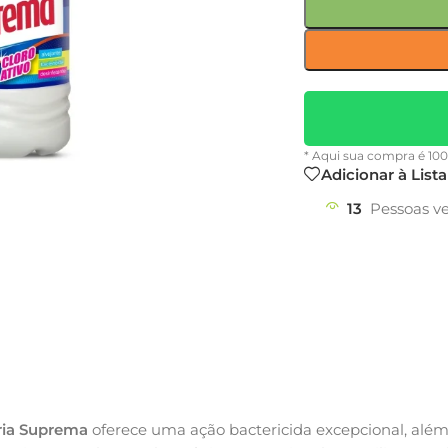
* Aqui sua compra é 10
Adicionar à List
13
Pessoas v
ria Suprema
oferece uma ação bactericida excepcional, além