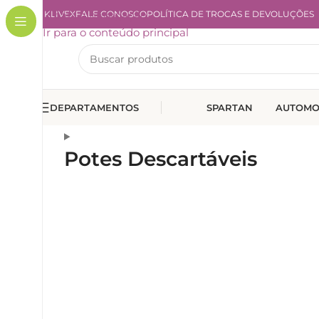
A KLIVEX
Ir para a navegação
FALE CONOSCO
POLÍTICA DE TROCAS E DEVOLUÇÕES
Ir para o conteúdo principal
DEPARTAMENTOS
SPARTAN
AUTOMO
Potes Descartáveis