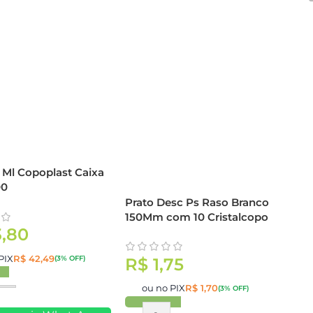
 Ml Copoplast Caixa
00
Prato Desc Ps Raso Branco
150Mm com 10 Cristalcopo
,80
PIX
R$
42,49
(3% OFF)
R$
1,75
ou no PIX
R$
1,70
(3% OFF)
r