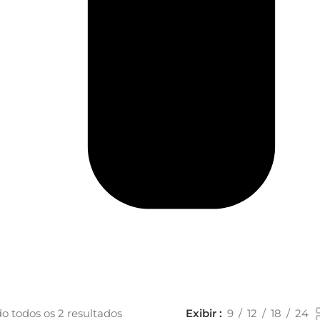
o todos os 2 resultados
Exibir
9
12
18
24