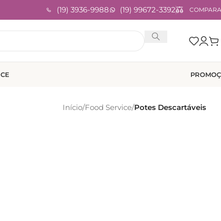
(19) 3936-9988
(19) 99672-3392
COMPAR
ICE
PROMOÇ
Início
/
Food Service
/
Potes Descartáveis