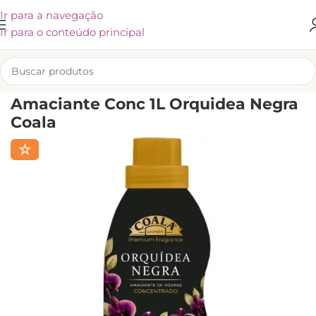
Ir para a navegação
Ir para o conteúdo principal
INÍCIO
/
LIMPEZA
/
CUIDADOS COM A ROUPA
/
AMACIANTE
Amaciante Conc 1L Orquidea Negra
Coala
☆