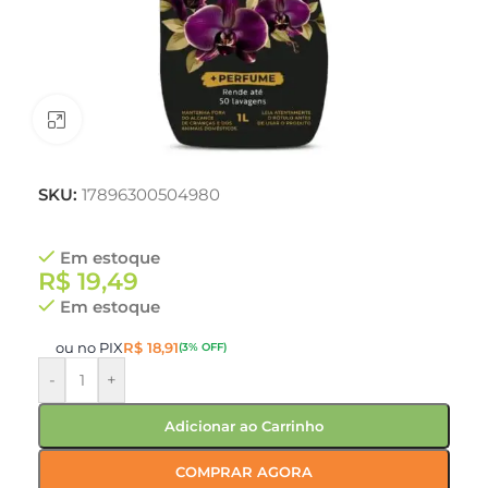
Clique para ampliar
SKU:
17896300504980
Em estoque
R$
19,49
Em estoque
ou no PIX
R$
18,91
(3% OFF)
-
+
Adicionar ao Carrinho
COMPRAR AGORA