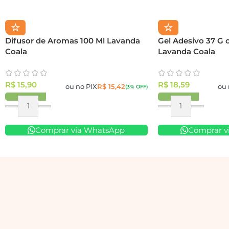
☆
☆
Difusor de Aromas 100 Ml Lavanda
Gel Adesivo 37 G 
Coala
Lavanda Coala
R$
15,90
R$
18,59
ou no PIX
R$
15,42
ou 
(3% OFF)
Comprar via WhatsApp
Comprar v