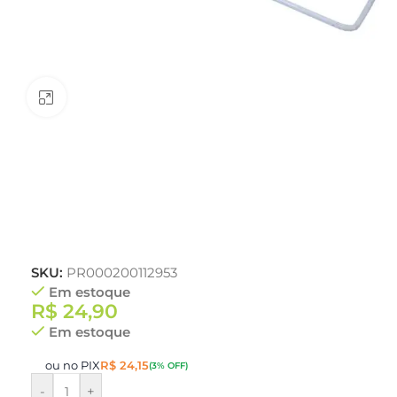
Clique para ampliar
SKU:
PR000200112953
Em estoque
R$
24,90
Em estoque
ou no PIX
R$
24,15
(3% OFF)
-
+