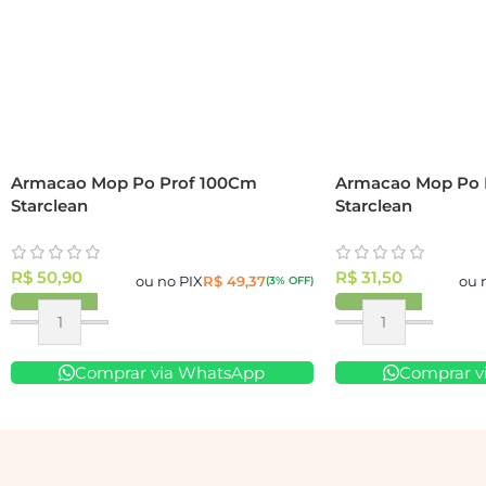
Armacao Mop Po Prof 100Cm
Armacao Mop Po 
Starclean
Starclean
R$
50,90
R$
31,50
ou no PIX
R$
49,37
ou 
(3% OFF)
Comprar via WhatsApp
Comprar v