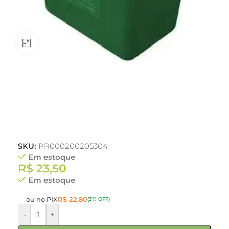
Clique para ampliar
SKU:
PR000200205304
Em estoque
R$
23,50
Em estoque
ou no PIX
R$
22,80
(3% OFF)
-
+