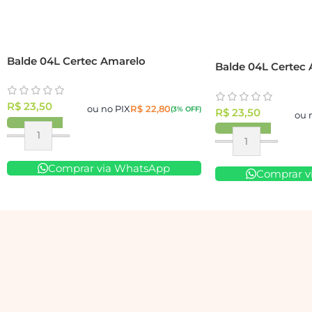
Balde 04L Certec Amarelo
Balde 04L Certec 
R$
23,50
ou no PIX
R$
22,80
(3% OFF)
R$
23,50
ou 
Comprar via WhatsApp
Comprar v