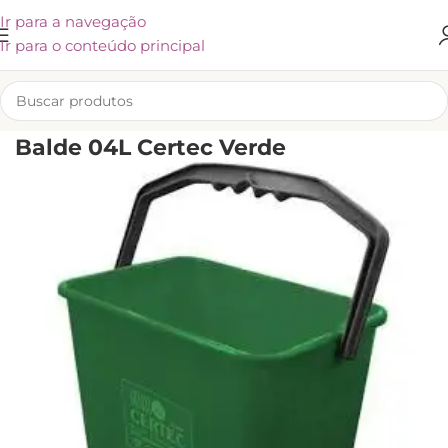
Ir para a navegação
Ir para o conteúdo principal
INÍCIO
/
EQUIPAMENTOS
/
BALDES
Balde 04L Certec Verde