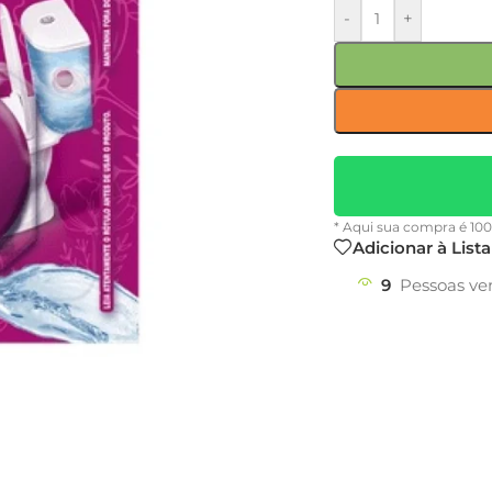
-
+
* Aqui sua compra é 10
Adicionar à List
9
Pessoas ve