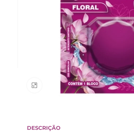
Av. Fábio Ferraz Bicudo, nº 1405
– Jd. Esplanada – Indaiatuba/SP
Clique para ampliar
DESCRIÇÃO