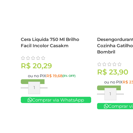
Cera Liquida 750 Ml Brilho
Desengordurant
Facil Incolor Casakm
Cozinha Gatilh
Bombril
R$
20,29
R$
23,90
ou no PIX
R$
19,68
(3% OFF)
ou no PIX
R$
23
Comprar
Comprar
Comprar via WhatsApp
Comprar v