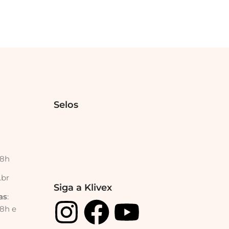
Selos
18h
.br
Siga a Klivex
as
:
18h e