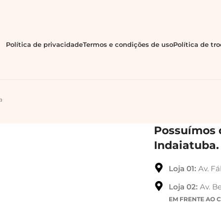
Política de privacidade
Termos e condições de uso
Política de tr
a
Possuímos d
Indaiatuba.
Loja 01:
Av. Fá
Loja 02:
Av. Be
EM FRENTE AO 