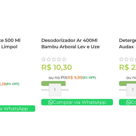
e 500 Ml
Desodorizador Ar 400Ml
Deterge
o Limpol
Bambu Arboral Lev e Uze
Audax
R$
10,30
R$
2
ou no PIX
R$
9,99
ou n
(3% OFF)
,18
(3% OFF)
Comprar
Compr
Comprar via WhatsApp
C
ia WhatsApp