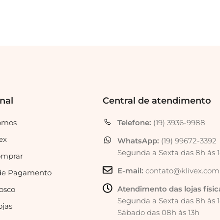
onal
Central de atendimento
omos
Telefone:
(19) 3936-9988
ex
WhatsApp:
(19) 99672-3392
Segunda a Sexta das 8h às 
mprar
E-mail:
contato@klivex.com
de Pagamento
Atendimento das lojas físic
osco
Segunda a Sexta das 8h às 
ojas
Sábado das 08h às 13h