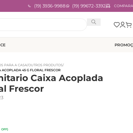
(19) 3936-9988
(19) 99672-3392
COMPAR
ICE
PROMOÇ
S PARA A CASA
/
OUTROS PRODUTOS
/
A ACOPLADA 45 G FLORAL FRESCOR
nitario Caixa Acoplada
al Frescor
23
 OFF)