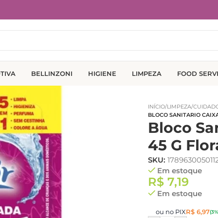
TIVA
BELLINZONI
HIGIENE
LIMPEZA
FOOD SERV
INÍCIO
/
LIMPEZA
/
CUIDADO
BLOCO SANITARIO CAIX
Bloco Sa
45 G Flor
SKU:
178963005011
Em estoque
R$
7,19
Em estoque
ou no PIX
R$
6,97
(3%