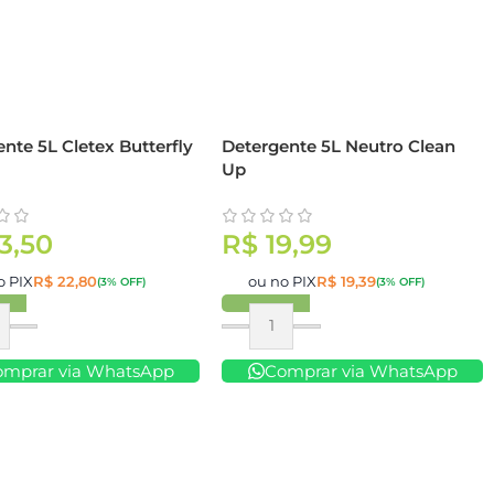
nte 5L Cletex Butterfly
Detergente 5L Neutro Clean
Up
3,50
R$
19,99
o PIX
R$
22,80
ou no PIX
R$
19,39
(3% OFF)
(3% OFF)
ar
Comprar
omprar via WhatsApp
Comprar via WhatsApp