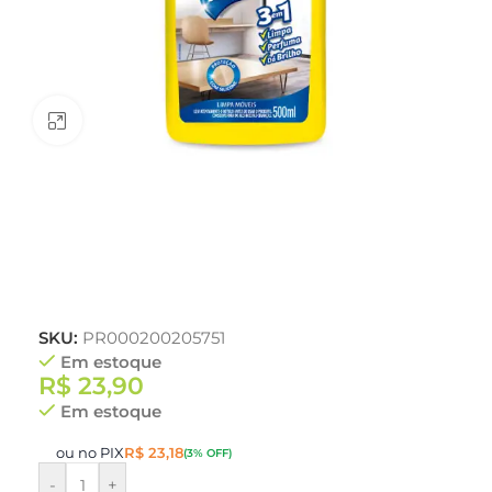
Clique para ampliar
SKU:
PR000200205751
Em estoque
R$
23,90
Em estoque
ou no PIX
R$
23,18
(3% OFF)
-
+