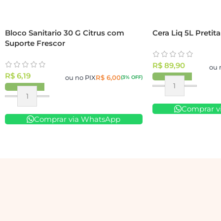
Bloco Sanitario 30 G Citrus com
Cera Liq 5L Pretita
Suporte Frescor
R$
89,90
ou 
R$
6,19
ou no PIX
R$
6,00
(3% OFF)
Comprar v
Comprar via WhatsApp