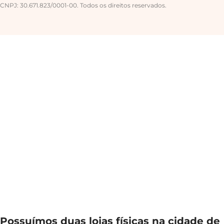
CNPJ: 30.671.823/0001-00. Todos os direitos reservados.
Possuímos duas lojas físicas na cidade de