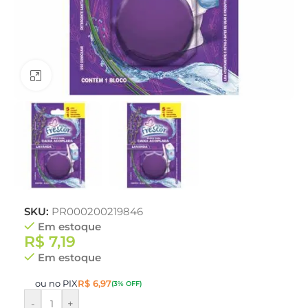
Clique para ampliar
SKU:
PR000200219846
Em estoque
R$
7,19
Em estoque
ou no PIX
R$
6,97
(3% OFF)
-
+