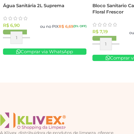
Água Sanitária 2L Suprema
Bloco Sanitario C
Floral Frescor
R$
6,90
ou no PIX
R$
6,69
(3% OFF)
R$
7,19
ou
Comprar via WhatsApp
Comprar v
A Klivex, distribuidora de produtos de limpeza, oferece