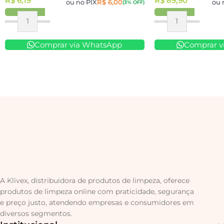
R$
6,19
R$
89,90
ou no PIX
R$
6,00
ou 
(3% OFF)
Comprar via WhatsApp
Comprar v
A Klivex, distribuidora de produtos de limpeza, oferece
produtos de limpeza online com praticidade, segurança
e preço justo, atendendo empresas e consumidores em
diversos segmentos.