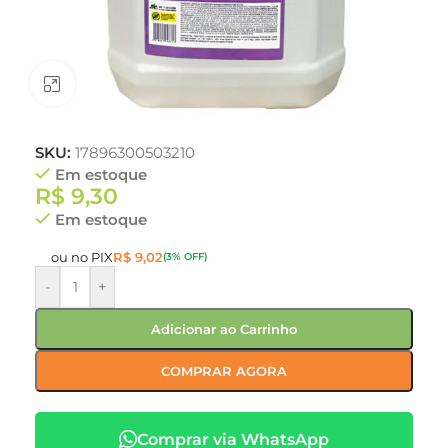
Clique para ampliar
SKU:
17896300503210
Em estoque
R$
9,30
Em estoque
ou no PIX
R$
9,02
(3% OFF)
-
+
Adicionar ao Carrinho
COMPRAR AGORA
Comprar via WhatsApp