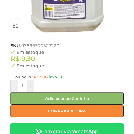
Clique para ampliar
SKU:
17896300503220
Em estoque
R$
9,30
Em estoque
ou no PIX
R$
9,02
(3% OFF)
-
+
Adicionar ao Carrinho
COMPRAR AGORA
Comprar via WhatsApp