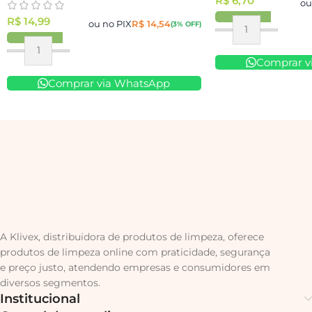
R$
6,70
ou
R$
14,99
ou no PIX
R$
14,54
(3% OFF)
Comprar v
Comprar via WhatsApp
A Klivex, distribuidora de produtos de limpeza, oferece
produtos de limpeza online com praticidade, segurança
e preço justo, atendendo empresas e consumidores em
diversos segmentos.
Institucional