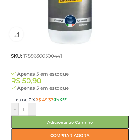
Clique para ampliar
SKU:
17896300500441
Apenas 5 em estoque
R$
50,90
Apenas 5 em estoque
ou no PIX
R$
49,37
(3% OFF)
-
+
Adicionar ao Carrinho
COMPRAR AGORA