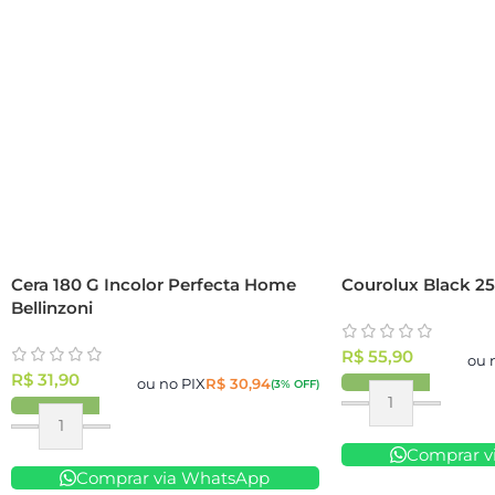
Cera 180 G Incolor Perfecta Home
Courolux Black 25
Bellinzoni
R$
55,90
ou 
R$
31,90
ou no PIX
R$
30,94
(3% OFF)
Comprar v
Comprar via WhatsApp