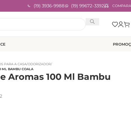
(19) 3936-9988
(19) 99672-3392
COMPAR
ICE
PROMOÇ
S PARA A CASA
/
ODORIZADOR
/
0 ML BAMBU COALA
de Aromas 100 Ml Bambu
2