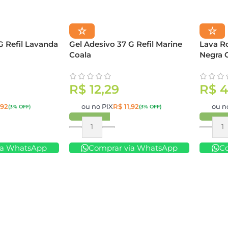
☆
☆
G Refil Lavanda
Gel Adesivo 37 G Refil Marine
Lava R
Coala
Negra 
R$
12,29
R$
4
,92
ou no PIX
R$
11,92
ou n
(3% OFF)
(3% OFF)
Comprar
Compr
ia WhatsApp
Comprar via WhatsApp
C