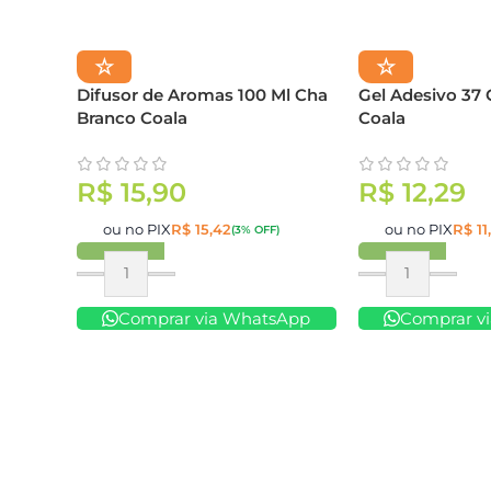
☆
☆
Difusor de Aromas 100 Ml Cha
Gel Adesivo 37 
Branco Coala
Coala
R$
15,90
R$
12,29
ou no PIX
R$
15,42
ou no PIX
R$
11
(3% OFF)
Comprar
Comprar
Comprar via WhatsApp
Comprar v