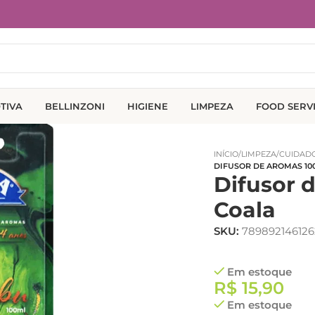
TIVA
BELLINZONI
HIGIENE
LIMPEZA
FOOD SERV
INÍCIO
/
LIMPEZA
/
CUIDADO
DIFUSOR DE AROMAS 10
Difusor 
Coala
SKU:
789892146126
Em estoque
R$
15,90
Em estoque