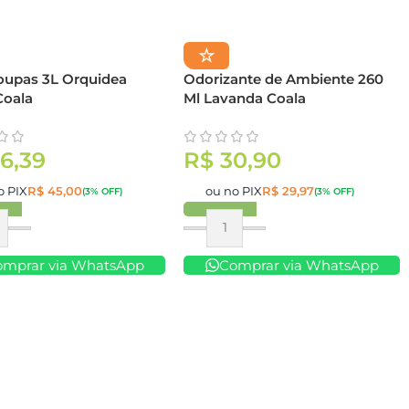
☆
oupas 3L Orquidea
Odorizante de Ambiente 260
Coala
Ml Lavanda Coala
6,39
R$
30,90
o PIX
R$
45,00
ou no PIX
R$
29,97
(3% OFF)
(3% OFF)
ar
Comprar
omprar via WhatsApp
Comprar via WhatsApp