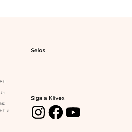
Selos
18h
.br
Siga a Klivex
as
:
18h e