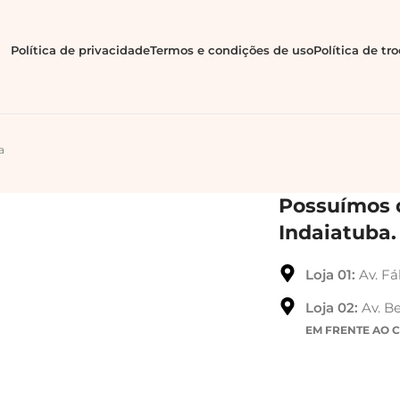
Política de privacidade
Termos e condições de uso
Política de tr
a
Possuímos d
Indaiatuba.
Loja 01:
Av. Fá
Loja 02:
Av. Be
EM FRENTE AO 