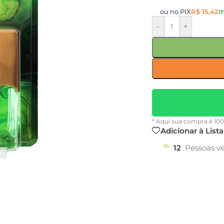
ou no PIX
R$
15,42
(3
-
+
* Aqui sua compra é 10
Adicionar à List
12
Pessoas v