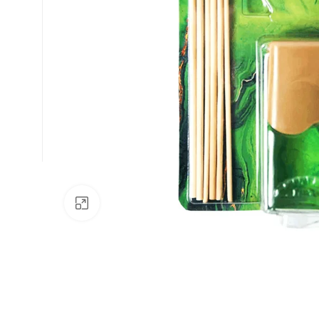
Av. Fábio Ferraz Bicudo, nº 1405
– Jd. Esplanada – Indaiatuba/SP
Clique para ampliar