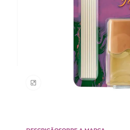
Av. Fábio Ferraz Bicudo, nº 1405
– Jd. Esplanada – Indaiatuba/SP
Clique para ampliar