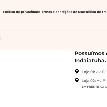
Política de privacidade
Termos e condições de uso
Política de tr
a
Possuímos d
Indaiatuba.
Loja 01:
Av. Fá
Loja 02:
Av. Be
EM FRENTE AO 