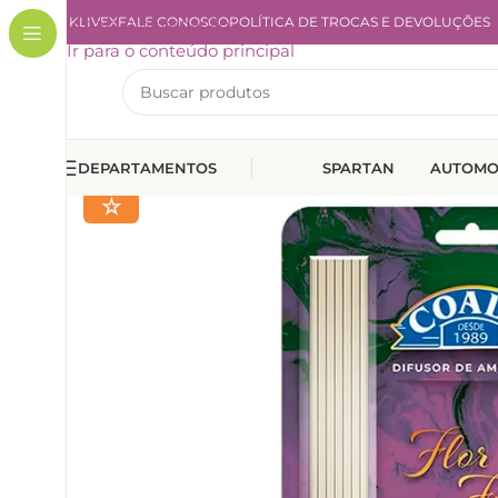
A KLIVEX
Ir para a navegação
FALE CONOSCO
POLÍTICA DE TROCAS E DEVOLUÇÕES
Ir para o conteúdo principal
DEPARTAMENTOS
SPARTAN
AUTOMO
☆