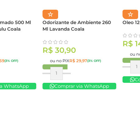
☆
☆
umado 500 Ml
Odorizante de Ambiente 260
Oleo 1
ulu Coala
Ml Lavanda Coala
R$
1
R$
30,90
ou n
59
ou no PIX
R$
29,97
(3% OFF)
(3% OFF)
Compr
Comprar
C
ia WhatsApp
Comprar via WhatsApp