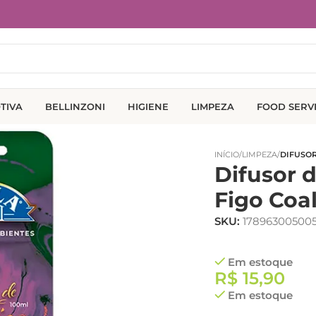
TIVA
BELLINZONI
HIGIENE
LIMPEZA
FOOD SERV
INÍCIO
/
LIMPEZA
/
DIFUSOR
Difusor 
Figo Coa
SKU:
17896300500
Em estoque
R$
15,90
Em estoque