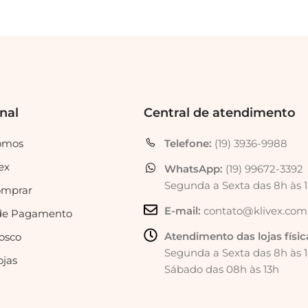
onal
Central de atendimento
omos
Telefone:
(19) 3936-9988
ex
WhatsApp:
(19) 99672-3392
Segunda a Sexta das 8h às 
mprar
E-mail:
contato@klivex.com
de Pagamento
Atendimento das lojas físic
osco
Segunda a Sexta das 8h às 
ojas
Sábado das 08h às 13h