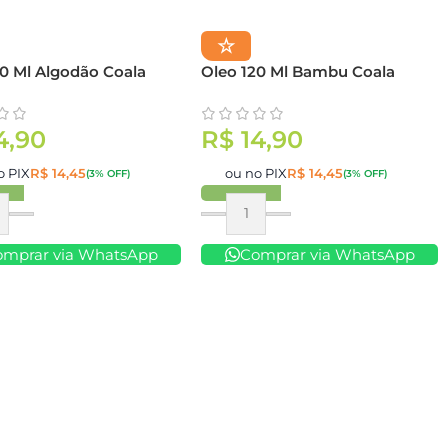
☆
20 Ml Algodão Coala
Oleo 120 Ml Bambu Coala
4,90
R$
14,90
o PIX
R$
14,45
ou no PIX
R$
14,45
(3% OFF)
(3% OFF)
ar
Comprar
omprar via WhatsApp
Comprar via WhatsApp