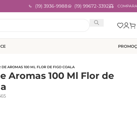
(19) 3936-9988
(19) 99672-3392
COMPAR
ICE
PROMOÇ
 DE AROMAS 100 ML FLOR DE FIGO COALA
de Aromas 100 Ml Flor de
la
565