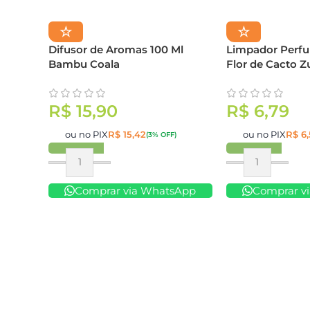
☆
☆
Difusor de Aromas 100 Ml
Limpador Perf
Bambu Coala
Flor de Cacto Z
R$
15,90
R$
6,79
ou no PIX
R$
15,42
ou no PIX
R$
6,
(3% OFF)
Comprar
Comprar
Comprar via WhatsApp
Comprar v