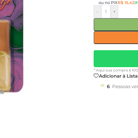
ou no PIX
R$
15,42
(3
-
+
* Aqui sua compra é 10
Adicionar à List
6
Pessoas ve