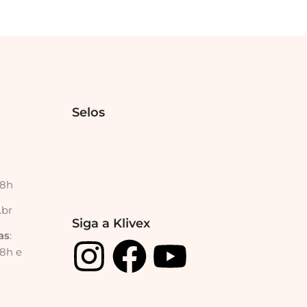
Selos
18h
.br
Siga a Klivex
as
:
18h e