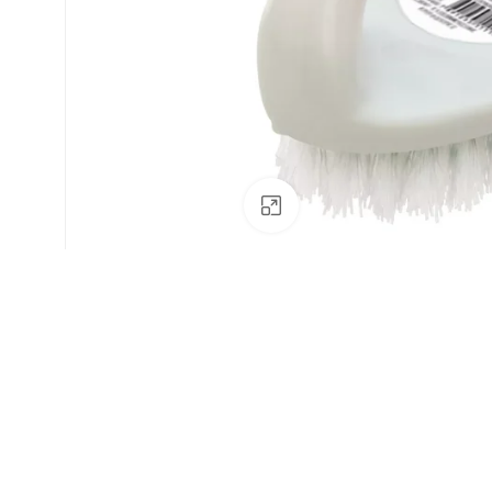
Av. Fábio Ferraz Bicudo, nº 1405
– Jd. Esplanada – Indaiatuba/SP
Clique para ampliar