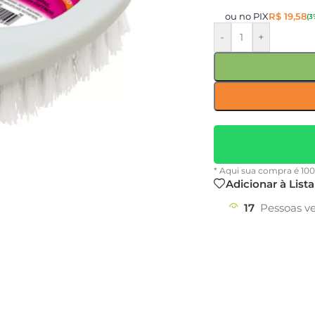
ou no PIX
R$
19,58
(3
-
+
* Aqui sua compra é 10
Adicionar à List
17
Pessoas v