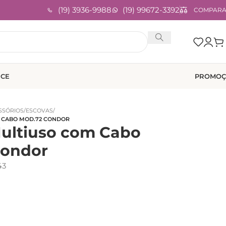
(19) 3936-9988
(19) 99672-3392
COMPAR
ICE
PROMOÇ
ESSÓRIOS
/
ESCOVAS
/
 CABO MOD.72 CONDOR
ultiuso com Cabo
Condor
43