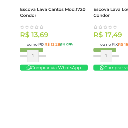
Escova Lava Cantos Mod.1720
Escova Lava Lo
Condor
Condor
R$
13,69
R$
17,49
ou no PIX
R$
13,28
ou no PIX
R$
16
(3% OFF)
Comprar
Comprar
Comprar via WhatsApp
Comprar v