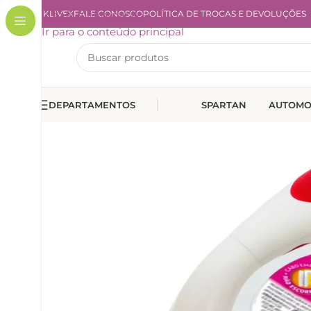
A KLIVEX
Ir para a navegação
FALE CONOSCO
POLÍTICA DE TROCAS E DEVOLUÇÕES
Ir para o conteúdo principal
DEPARTAMENTOS
SPARTAN
AUTOMO