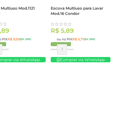
 Multiuso Mod.1121
Escova Multiuso para Lavar
r
Mod.16 Condor
,89
R$
5,89
o PIX
R$
9,59
ou no PIX
R$
5,71
(3% OFF)
(3% OFF)
ar
Comprar
omprar via WhatsApp
Comprar via WhatsApp