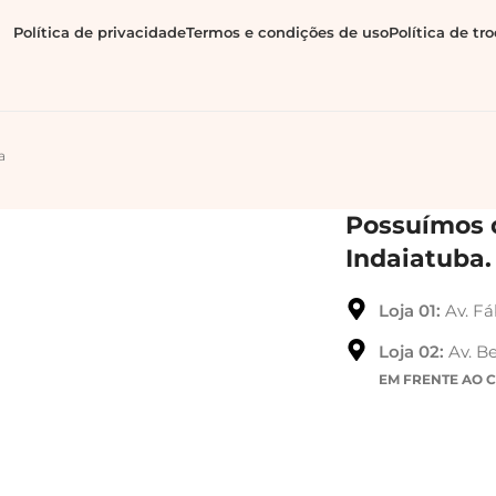
Política de privacidade
Termos e condições de uso
Política de tr
a
Possuímos d
Indaiatuba.
Loja 01:
Av. Fá
Loja 02:
Av. Be
EM FRENTE AO 