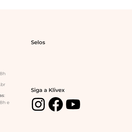
Selos
18h
.br
Siga a Klivex
as
:
18h e