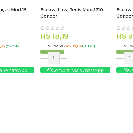
uças Mod.15
Escova Lava Tenis Mod.1710
Escova
Condor
Condo
R$
18,19
R$
9
,97
ou no PIX
R$
17,64
ou n
(3% OFF)
(3% OFF)
Comprar
Compr
ia WhatsApp
Comprar via WhatsApp
C