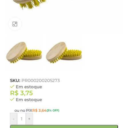
Clique para ampliar
SKU:
PR000200205273
Em estoque
R$
3,75
Em estoque
ou no PIX
R$
3,64
(3% OFF)
-
+