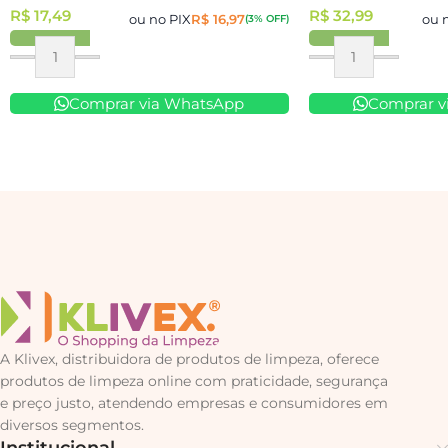
R$
17,49
R$
32,99
ou no PIX
R$
16,97
ou 
(3% OFF)
Comprar via WhatsApp
Comprar v
A Klivex, distribuidora de produtos de limpeza, oferece
produtos de limpeza online com praticidade, segurança
e preço justo, atendendo empresas e consumidores em
diversos segmentos.
Institucional