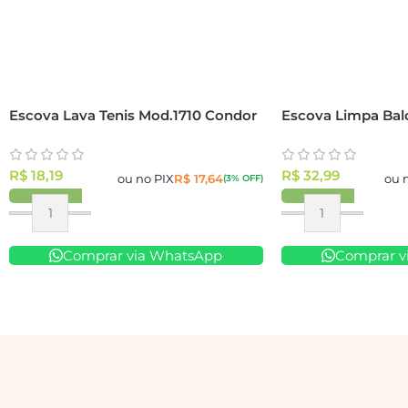
Escova Lava Tenis Mod.1710 Condor
Escova Limpa Ba
R$
18,19
R$
32,99
ou no PIX
R$
17,64
ou 
(3% OFF)
Comprar via WhatsApp
Comprar v