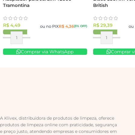
Tramontina
British
R$
4,49
R$
29,39
ou no PIX
R$
4,36
ou 
(3% OFF)
Comprar via WhatsApp
Comprar v
A Klivex, distribuidora de produtos de limpeza, oferece
produtos de limpeza online com praticidade, segurança
e preço justo, atendendo empresas e consumidores em