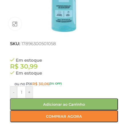
Clique para ampliar
SKU:
17896300501058
Em estoque
R$
30,99
Em estoque
ou no PIX
R$
30,06
(3% OFF)
-
+
Adicionar ao Carrinho
COMPRAR AGORA