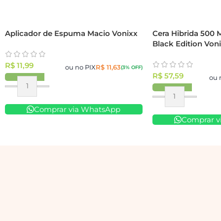
Aplicador de Espuma Macio Vonixx
Cera Hibrida 500 
Black Edition Von
R$
11,99
ou no PIX
R$
11,63
(3% OFF)
R$
57,59
ou 
Comprar via WhatsApp
Comprar v