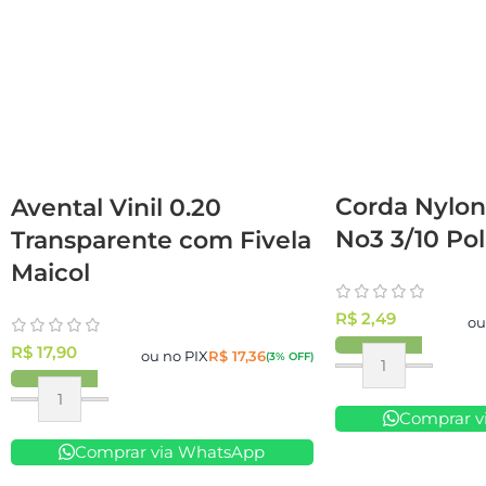
Corda Nylon 
Avental Vinil 0.20
No3 3/10 Pol
Transparente com Fivela
Maicol
R$
2,49
ou
R$
17,90
ou no PIX
R$
17,36
(3% OFF)
Comprar v
Comprar via WhatsApp