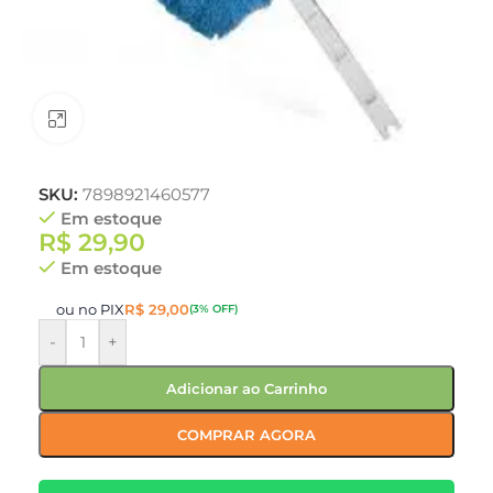
Clique para ampliar
SKU:
7898921460577
Em estoque
R$
29,90
Em estoque
ou no PIX
R$
29,00
(3% OFF)
-
+
Adicionar ao Carrinho
COMPRAR AGORA