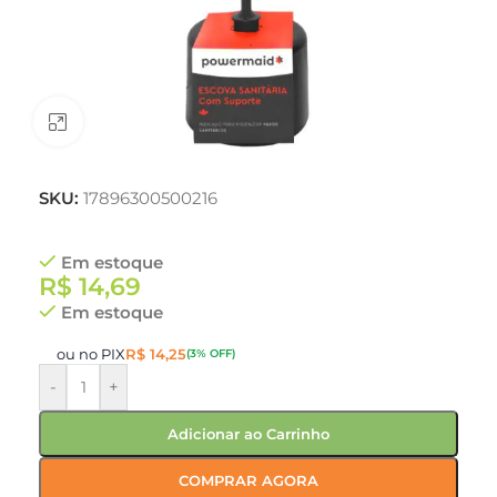
Clique para ampliar
SKU:
17896300500216
Em estoque
R$
14,69
Em estoque
ou no PIX
R$
14,25
(3% OFF)
-
+
Adicionar ao Carrinho
COMPRAR AGORA