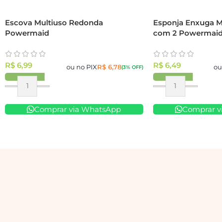
Escova Multiuso Redonda
Esponja Enxuga M
Powermaid
com 2 Powermai
R$
6,99
R$
6,49
ou no PIX
R$
6,78
ou
(3% OFF)
Comprar via WhatsApp
Comprar v