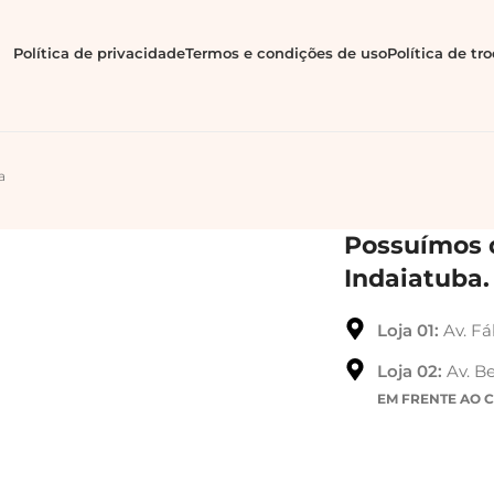
Política de privacidade
Termos e condições de uso
Política de tr
a
Possuímos d
Indaiatuba.
Loja 01:
Av. Fá
Loja 02:
Av. Be
EM FRENTE AO 