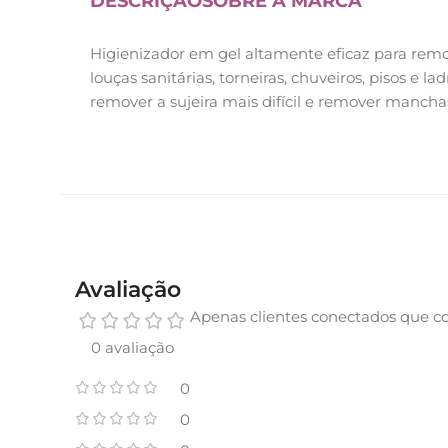
DESCRIÇÃO
SOBRE A MARCA
Higienizador em gel altamente eficaz para remoç
louças sanitárias, torneiras, chuveiros, pisos e l
remover a sujeira mais difícil e remover manchas 
Avaliação
Apenas clientes conectados que c
0 avaliação
0
0