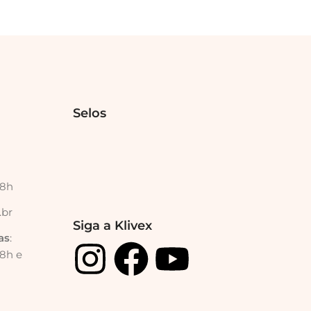
Selos
18h
.br
Siga a Klivex
as
:
18h e