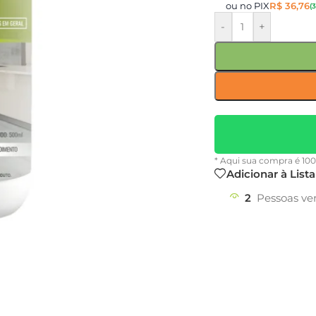
ou no PIX
R$
36,76
(
-
+
* Aqui sua compra é 10
Adicionar à List
2
Pessoas ve