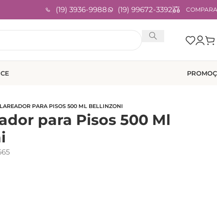
(19) 3936-9988
(19) 99672-3392
COMPAR
ICE
PROMOÇ
CLAREADOR PARA PISOS 500 ML BELLINZONI
ador para Pisos 500 Ml
i
665