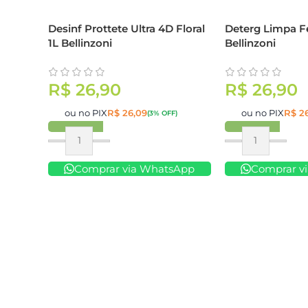
Desinf Prottete Ultra 4D Floral
Deterg Limpa F
1L Bellinzoni
Bellinzoni
R$
26,90
R$
26,90
ou no PIX
R$
26,09
ou no PIX
R$
26
(3% OFF)
Comprar
Comprar
Comprar via WhatsApp
Comprar v