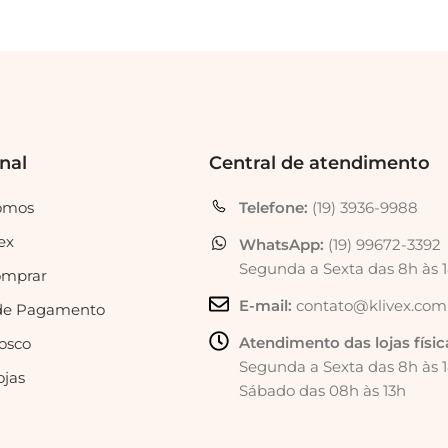
onal
Central de atendimento
omos
Telefone:
(19) 3936-9988
ex
WhatsApp:
(19) 99672-3392
Segunda a Sexta das 8h às 
mprar
E-mail:
contato@klivex.com
de Pagamento
Atendimento das lojas físic
osco
Segunda a Sexta das 8h às 
ojas
Sábado das 08h às 13h