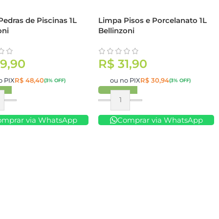
edras de Piscinas 1L
Limpa Pisos e Porcelanato 1L
oni
Bellinzoni
9,90
R$
31,90
o PIX
R$
48,40
ou no PIX
R$
30,94
(3% OFF)
(3% OFF)
ar
Comprar
omprar via WhatsApp
Comprar via WhatsApp