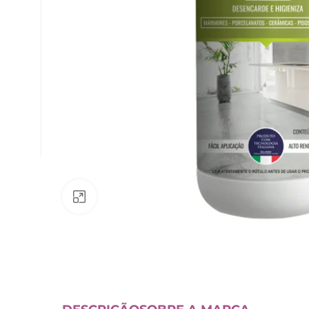
Av. Fábio Ferraz Bicudo, nº 1405
– Jd. Esplanada – Indaiatuba/SP
Clique para ampliar