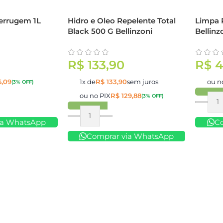
errugem 1L
Hidro e Oleo Repelente Total
Limpa P
Black 500 G Bellinzoni
Bellinz
R$
133,90
R$
4
,09
1x de
R$
133,90
sem juros
ou n
(3% OFF)
ou no PIX
R$
129,88
(3% OFF)
Compr
Comprar
ia WhatsApp
C
Comprar via WhatsApp