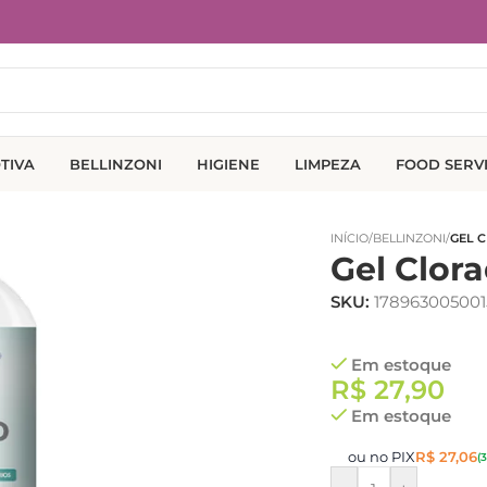
TIVA
BELLINZONI
HIGIENE
LIMPEZA
FOOD SERV
INÍCIO
/
BELLINZONI
/
GEL 
Gel Clora
SKU:
178963005001
Em estoque
R$
27,90
Em estoque
ou no PIX
R$
27,06
(