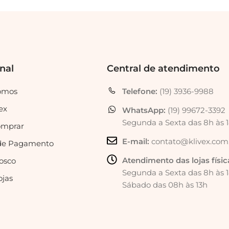
onal
Central de atendimento
omos
Telefone:
(19) 3936-9988
ex
WhatsApp:
(19) 99672-3392
Segunda a Sexta das 8h às 
mprar
E-mail:
contato@klivex.com
de Pagamento
Atendimento das lojas físic
osco
Segunda a Sexta das 8h às 
ojas
Sábado das 08h às 13h