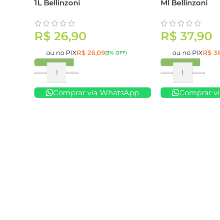
1L Bellinzoni
Ml Bellinzoni
R$
26,90
R$
37,90
ou no PIX
R$
26,09
ou no PIX
R$
36
(3% OFF)
Comprar
Comprar
Comprar via WhatsApp
Comprar v