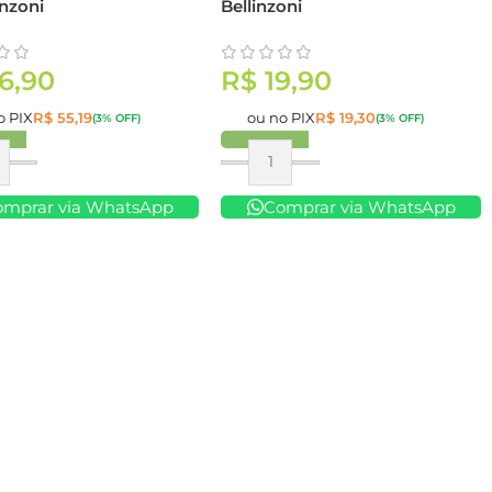
inzoni
Bellinzoni
6,90
R$
19,90
o PIX
R$
55,19
ou no PIX
R$
19,30
(3% OFF)
(3% OFF)
ar
Comprar
omprar via WhatsApp
Comprar via WhatsApp