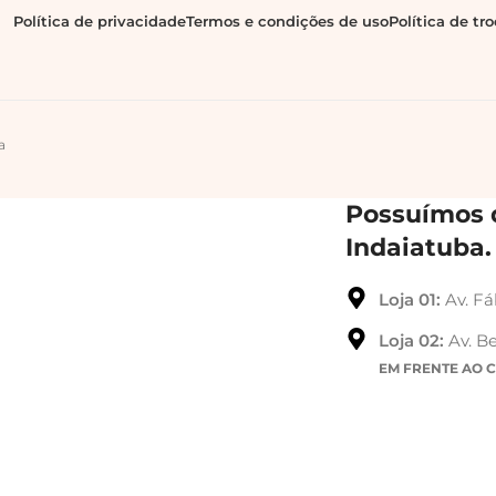
Política de privacidade
Termos e condições de uso
Política de tr
a
Possuímos d
Indaiatuba.
Loja 01:
Av. Fá
Loja 02:
Av. Be
EM FRENTE AO 