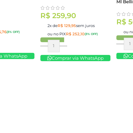
Ml Bell
R$
259,90
R$
5
2x de
R$
129,95
sem juros
,76
ou n
(3% OFF)
ou no PIX
R$
252,10
(3% OFF)
Compr
Comprar
ia WhatsApp
C
Comprar via WhatsApp