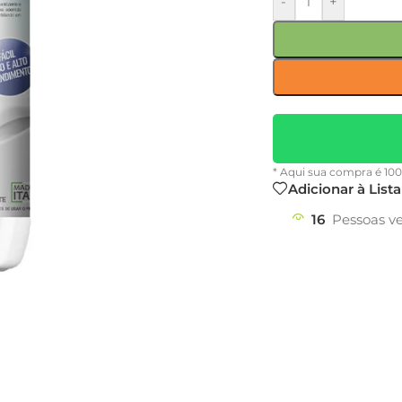
-
+
* Aqui sua compra é 10
Adicionar à List
16
Pessoas v