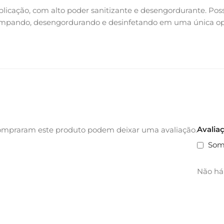
aplicação, com alto poder sanitizante e desengordurante. P
 limpando, desengordurando e desinfetando em uma única op
Avalia
ompraram este produto podem deixar uma avaliação.
Som
Não há 