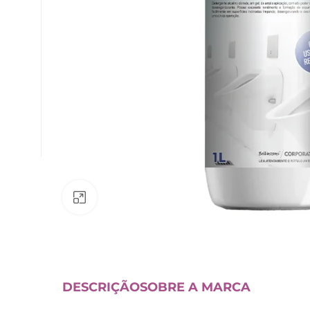
Av. Fábio Ferraz Bicudo, nº 1405
– Jd. Esplanada – Indaiatuba/SP
Clique para ampliar
DESCRIÇÃO
SOBRE A MARCA