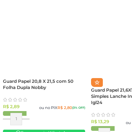
Guard Papel 20,8 X 21,5 com 50
☆
Folha Dupla Nobby
Guard Papel 21,6X
Simples Lanche In
Igl24
R$
2,89
ou no PIX
R$
2,80
(3% OFF)
R$
13,29
ou 