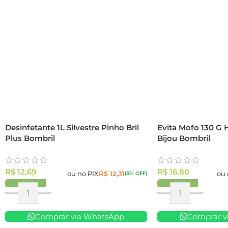
Desinfetante 1L Silvestre Pinho Bril
Evita Mofo 130 G
Plus Bombril
Bijou Bombril
R$
12,69
R$
16,80
ou no PIX
R$
12,31
ou 
(3% OFF)
Comprar via WhatsApp
Comprar v