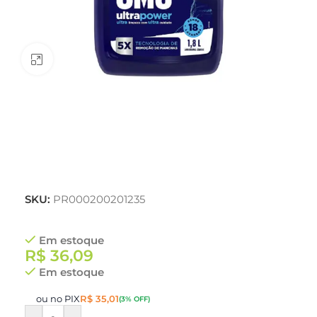
Clique para ampliar
SKU:
PR000200201235
Em estoque
R$
36,09
Em estoque
ou no PIX
R$
35,01
(3% OFF)