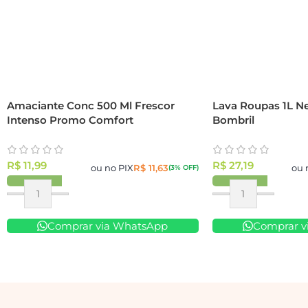
Amaciante Conc 500 Ml Frescor
Lava Roupas 1L N
Intenso Promo Comfort
Bombril
R$
11,99
R$
27,19
ou no PIX
R$
11,63
ou 
(3% OFF)
Comprar via WhatsApp
Comprar v