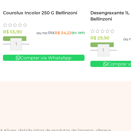
Courolux Incolor 250 G Bellinzoni
Desengraxante 1L 
Bellinzoni
R$
55,90
ou no PIX
R$
54,22
(3% OFF)
R$
29,90
ou 
Comprar via WhatsApp
Comprar v
A Klivex, distribuidora de produtos de limpeza, oferece