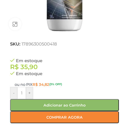
Clique para ampliar
SKU:
17896300500418
Em estoque
R$
35,90
Em estoque
ou no PIX
R$
34,82
(3% OFF)
-
+
Adicionar ao Carrinho
COMPRAR AGORA