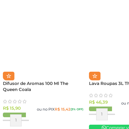
☆
☆
Difusor de Aromas 100 Ml The
Lava Roupas 3L T
Queen Coala
R$
46,39
ou 
R$
15,90
ou no PIX
R$
15,42
(3% OFF)
Comprar v