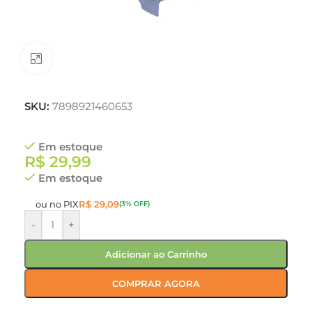
Clique para ampliar
SKU:
7898921460653
Em estoque
R$
29,99
Em estoque
ou no PIX
R$
29,09
(3% OFF)
-
+
Adicionar ao Carrinho
COMPRAR AGORA