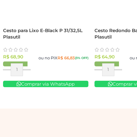
Cesto para Lixo E-Black P 31/32,5L
Cesto Redondo Bai
Plasutil
Plasutil
R$
68,90
R$
64,90
ou no PIX
R$
66,83
ou 
(3% OFF)
Comprar via WhatsApp
Comprar v