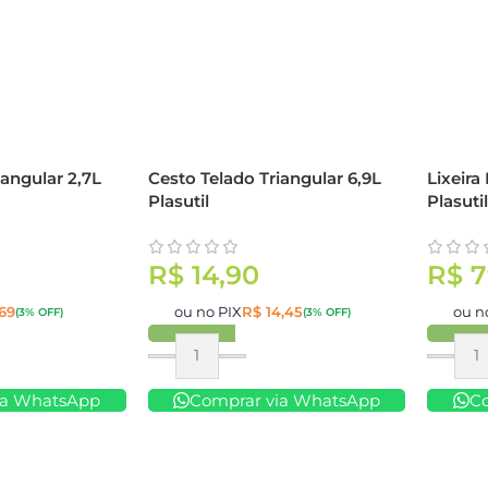
iangular 2,7L
Cesto Telado Triangular 6,9L
Lixeira
Plasutil
Plasuti
R$
14,90
R$
7
69
ou no PIX
R$
14,45
ou n
(3% OFF)
(3% OFF)
Comprar
Compr
ia WhatsApp
Comprar via WhatsApp
C