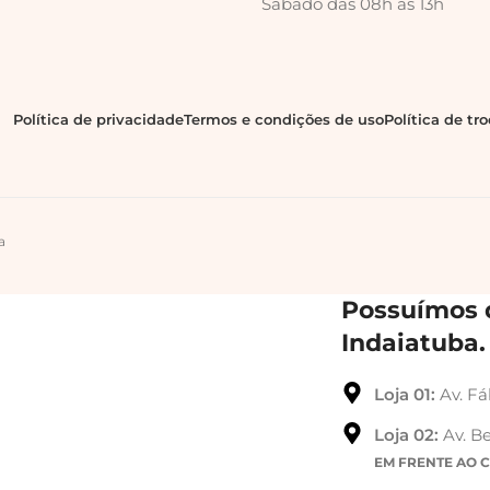
Sábado das 08h às 13h
Política de privacidade
Termos e condições de uso
Política de tr
a
Possuímos d
Indaiatuba.
Loja 01:
Av. Fá
Loja 02:
Av. Be
EM FRENTE AO 