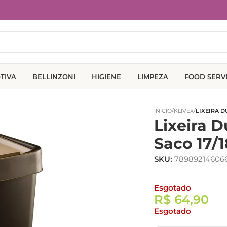
TIVA
BELLINZONI
HIGIENE
LIMPEZA
FOOD SERV
INÍCIO
/
KLIVEX
/
LIXEIRA D
Lixeira 
Saco 17/1
SKU:
78989214606
Esgotado
R$
64,90
Esgotado