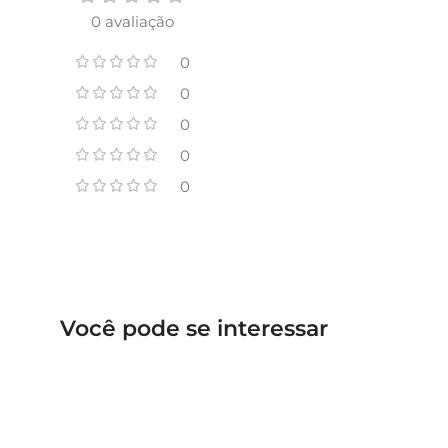
0 avaliação
0
0
0
0
0
Você pode se interessar