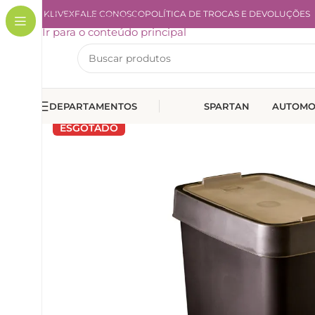
A KLIVEX
Ir para a navegação
FALE CONOSCO
POLÍTICA DE TROCAS E DEVOLUÇÕES
Ir para o conteúdo principal
DEPARTAMENTOS
SPARTAN
AUTOMO
ESGOTADO