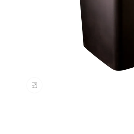
Av. Fábio Ferraz Bicudo, nº 1405
– Jd. Esplanada – Indaiatuba/SP
Clique para ampliar