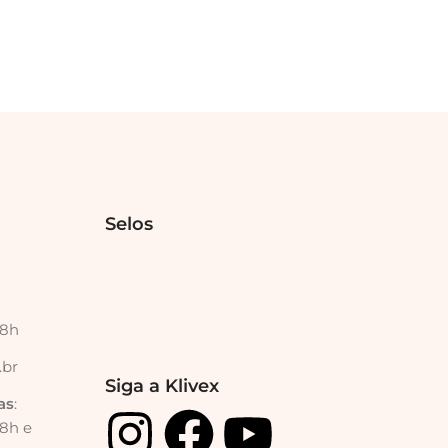
Selos
18h
.br
Siga a Klivex
as
:
18h e