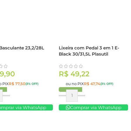
 Basculante 23,2/28L
Lixeira com Pedal 3 em 1 E-
l
Black 30/31,5L Plasutil
9,90
R$
49,22
o PIX
R$
77,50
ou no PIX
R$
47,74
(3% OFF)
(3% OFF)
ar
Comprar
omprar via WhatsApp
Comprar via WhatsApp