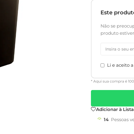
Este produ
Não se preocup
produto estiv
Li e aceito 
* Aqui sua compra é 10
Adicionar à List
14
Pessoas v