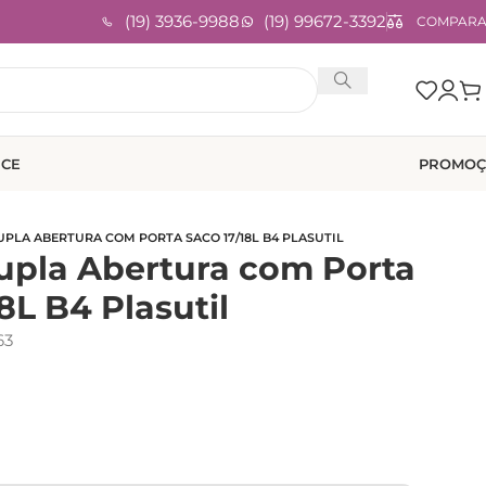
(19) 3936-9988
(19) 99672-3392
COMPAR
ICE
PROMOÇ
UPLA ABERTURA COM PORTA SACO 17/18L B4 PLASUTIL
Dupla Abertura com Porta
8L B4 Plasutil
63