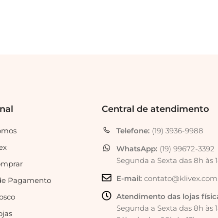
onal
Central de atendimento
omos
Telefone:
(19) 3936-9988
ex
WhatsApp:
(19) 99672-3392
Segunda a Sexta das 8h às 
mprar
E-mail:
contato@klivex.com
de Pagamento
Atendimento das lojas físic
osco
Segunda a Sexta das 8h às 
ojas