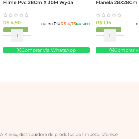
Filme Pvc 28Cm X 30M Wyda
Flanela 28X28Cm 
R$
4,90
R$
1,15
ou no PIX
R$
4,75
o
(3% OFF)
Comprar via WhatsApp
Comprar v
A Klivex, distribuidora de produtos de limpeza, oferece