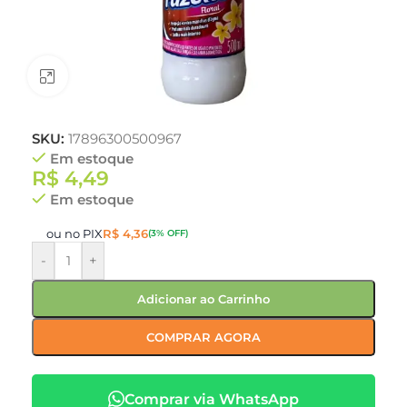
Clique para ampliar
SKU:
17896300500967
Em estoque
R$
4,49
Em estoque
ou no PIX
R$
4,36
(3% OFF)
-
+
Adicionar ao Carrinho
COMPRAR AGORA
Comprar via WhatsApp