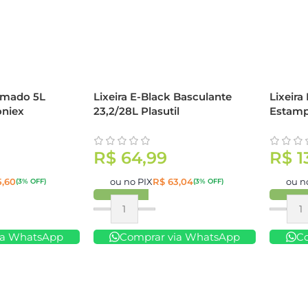
umado 5L
Lixeira E-Black Basculante
Lixeira
niex
23,2/28L Plasutil
Estamp
R$
64,99
R$
1
,60
ou no PIX
R$
63,04
ou n
(3% OFF)
(3% OFF)
Comprar
Compr
ia WhatsApp
Comprar via WhatsApp
C