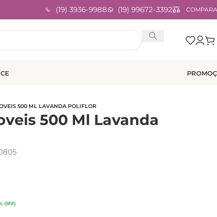
(19) 3936-9988
(19) 99672-3392
COMPAR
ICE
PROMOÇ
OVEIS 500 ML LAVANDA POLIFLOR
oveis 500 Ml Lavanda
0805
% OFF)