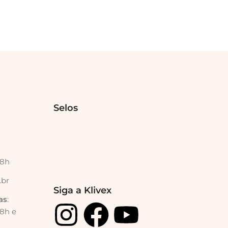
Selos
18h
.br
Siga a Klivex
as
:
18h e