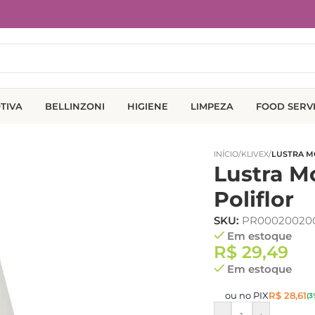
TIVA
BELLINZONI
HIGIENE
LIMPEZA
FOOD SERV
INÍCIO
/
KLIVEX
/
LUSTRA M
Lustra M
Poliflor
SKU:
PR00020020
Em estoque
R$
29,49
Em estoque
ou no PIX
R$
28,61
(3