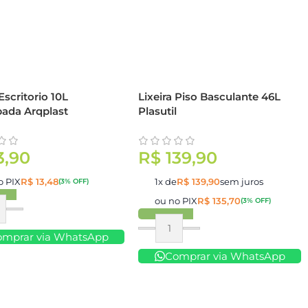
 Escritorio 10L
Lixeira Piso Basculante 46L
ada Arqplast
Plasutil
3,90
R$
139,90
o PIX
R$
13,48
1x de
R$
139,90
sem juros
(3% OFF)
ou no PIX
R$
135,70
(3% OFF)
ar
Comprar
omprar via WhatsApp
Comprar via WhatsApp