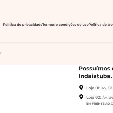
Política de privacidade
Termos e condições de uso
Política de tr
a
Possuímos d
Indaiatuba.
Loja 01:
Av. Fá
Loja 02:
Av. Be
EM FRENTE AO 