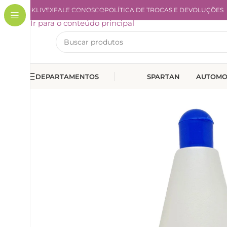
A KLIVEX
Ir para a navegação
FALE CONOSCO
POLÍTICA DE TROCAS E DEVOLUÇÕES
Ir para o conteúdo principal
DEPARTAMENTOS
SPARTAN
AUTOMO