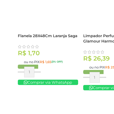
Flanela 28X48Cm Laranja Saga
Limpador Perf
Glamour Harmo
R$
1,70
R$
26,39
ou no PIX
R$
1,65
(3% OFF)
ou no PIX
R$
25
Comprar
Comprar
Comprar via WhatsApp
Comprar v