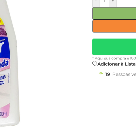
-
+
* Aqui sua compra é 10
Adicionar à List
19
Pessoas v