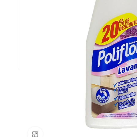
Av. Fábio Ferraz Bicudo, nº 1405
– Jd. Esplanada – Indaiatuba/SP
Clique para ampliar