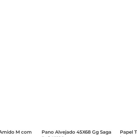
 Amido M com
Pano Alvejado 45X68 Gg Saga
Papel 