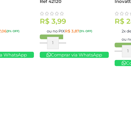
Ref 42120
Inovatt
R$
3,99
R$
2
,06
ou no PIX
R$
3,87
2x d
(3% OFF)
(3% OFF)
ou n
Comprar
Compr
ia WhatsApp
Comprar via WhatsApp
C