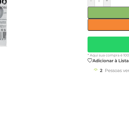
-
+
* Aqui sua compra é 10
Adicionar à List
2
Pessoas ve