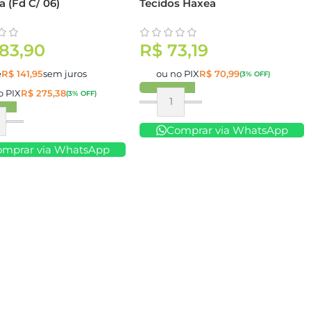
a (Fd C/ 06)
Tecidos Haxea
83,90
R$
73,19
e
R$
141,95
sem juros
ou no PIX
R$
70,99
(3% OFF)
o PIX
R$
275,38
(3% OFF)
Comprar
ar
Comprar via WhatsApp
omprar via WhatsApp