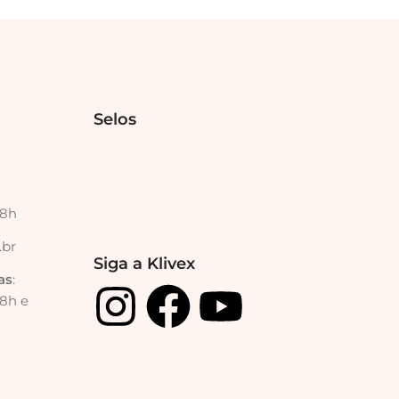
Selos
18h
.br
Siga a Klivex
as
:
18h e