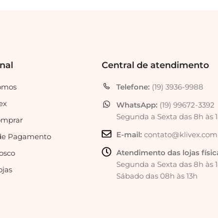
onal
Central de atendimento
omos
Telefone:
(19) 3936-9988
ex
WhatsApp:
(19) 99672-3392
Segunda a Sexta das 8h às 
mprar
E-mail:
contato@klivex.com
de Pagamento
Atendimento das lojas físic
osco
Segunda a Sexta das 8h às 
ojas
Sábado das 08h às 13h