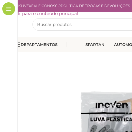
A KLIVEX
Ir para a navegação
FALE CONOSCO
POLÍTICA DE TROCAS E DEVOLUÇÕES
Ir para o conteúdo principal
DEPARTAMENTOS
SPARTAN
AUTOMO