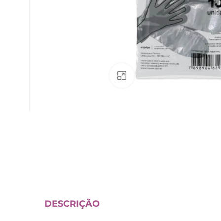
Av. Fábio Ferraz Bicudo, nº 1405
– Jd. Esplanada – Indaiatuba/SP
Clique para ampliar
DESCRIÇÃO