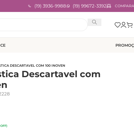
(19) 3936-9988
(19) 99672-3392
COMPAR
ICE
PROMOÇ
STICA DESCARTAVEL COM 100 INOVEN
stica Descartavel com
en
2228
 OFF)