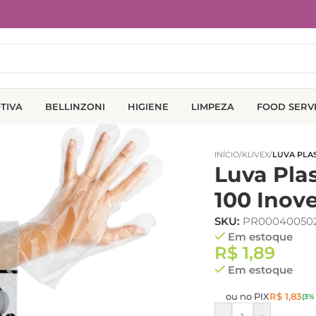
TIVA
BELLINZONI
HIGIENE
LIMPEZA
FOOD SERV
INÍCIO
/
KLIVEX
/
LUVA PLA
Luva Pla
100 Inov
SKU:
PR00040050
Em estoque
R$
1,89
Em estoque
ou no PIX
R$
1,83
(3%