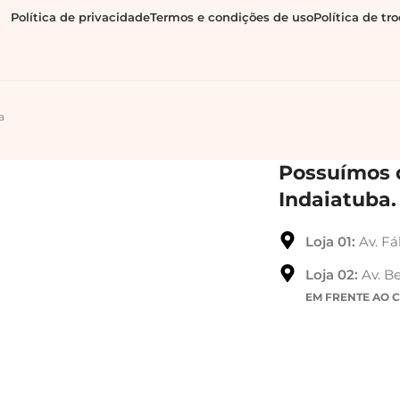
Política de privacidade
Termos e condições de uso
Política de tr
a
Possuímos d
Indaiatuba.
Loja 01:
Av. Fá
Loja 02:
Av. Be
EM FRENTE AO 