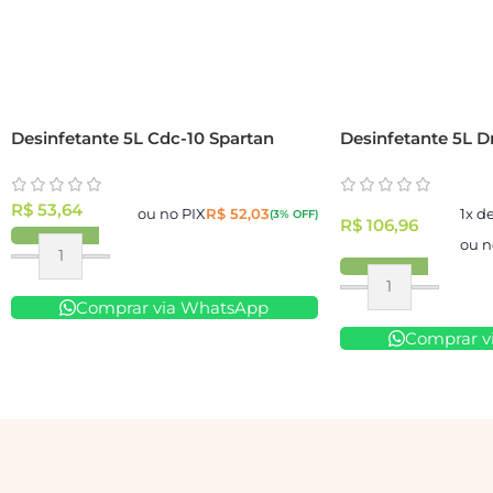
Desinfetante 5L Cdc-10 Spartan
Desinfetante 5L 
R$
53,64
ou no PIX
R$
52,03
1x d
(3% OFF)
R$
106,96
ou n
Comprar via WhatsApp
Comprar v