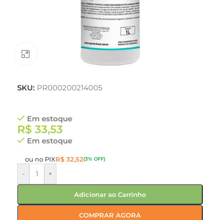
Clique para ampliar
SKU:
PR000200214005
Em estoque
R$
33,53
Em estoque
ou no PIX
R$
32,52
(3% OFF)
-
+
Adicionar ao Carrinho
COMPRAR AGORA