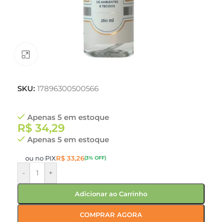
Clique para ampliar
SKU:
17896300500566
Apenas 5 em estoque
R$
34,29
Apenas 5 em estoque
ou no PIX
R$
33,26
(3% OFF)
-
+
Adicionar ao Carrinho
COMPRAR AGORA