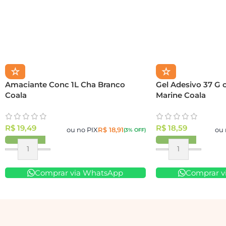
☆
☆
Amaciante Conc 1L Cha Branco
Gel Adesivo 37 G 
Coala
Marine Coala
R$
19,49
R$
18,59
ou no PIX
R$
18,91
ou 
(3% OFF)
Comprar via WhatsApp
Comprar v