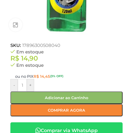
Clique para ampliar
SKU:
17896300508040
Em estoque
R$
14,90
Em estoque
ou no PIX
R$
14,45
(3% OFF)
-
+
Adicionar ao Carrinho
COMPRAR AGORA
Comprar via WhatsApp