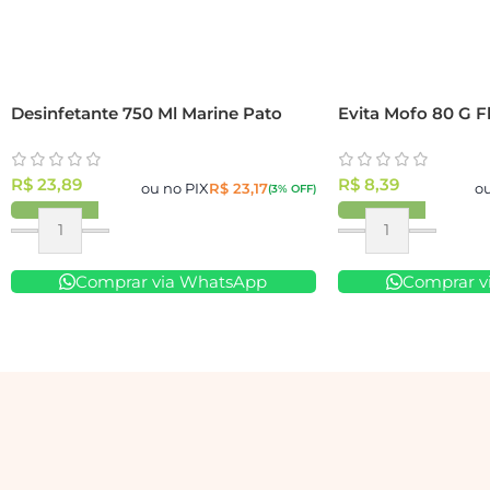
Desinfetante 750 Ml Marine Pato
Evita Mofo 80 G Fl
R$
23,89
R$
8,39
ou no PIX
R$
23,17
o
(3% OFF)
Comprar via WhatsApp
Comprar v