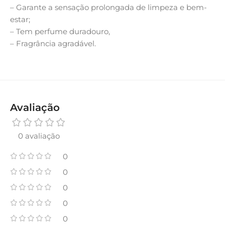
– Garante a sensação prolongada de limpeza e bem-
estar;
– Tem perfume duradouro,
– Fragrância agradável.
Avaliação
0 avaliação
0
0
0
0
0