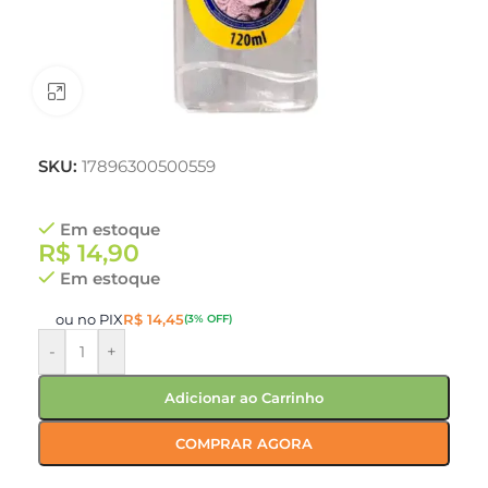
Clique para ampliar
SKU:
17896300500559
Em estoque
R$
14,90
Em estoque
ou no PIX
R$
14,45
(3% OFF)
-
+
Adicionar ao Carrinho
COMPRAR AGORA