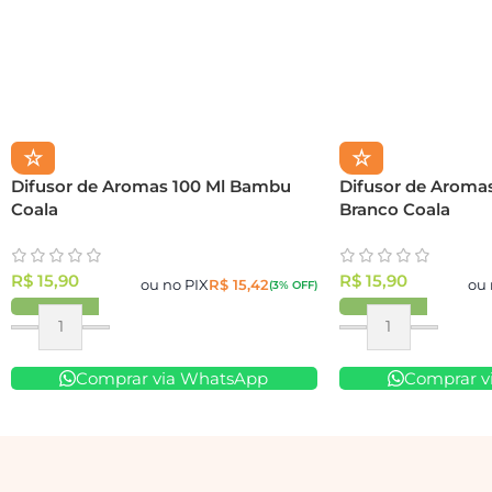
☆
☆
Difusor de Aromas 100 Ml Bambu
Difusor de Aromas
Coala
Branco Coala
R$
15,90
R$
15,90
ou no PIX
R$
15,42
ou 
(3% OFF)
Comprar via WhatsApp
Comprar v