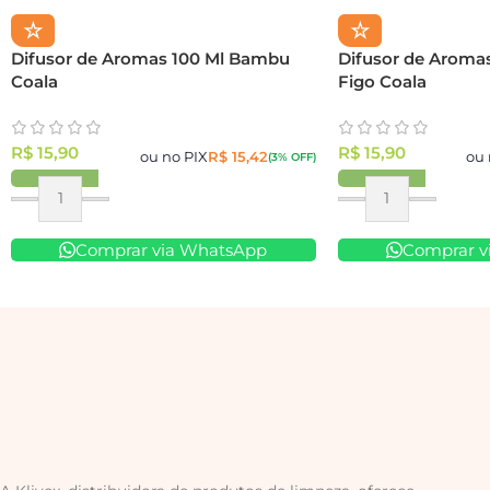
☆
☆
Difusor de Aromas 100 Ml Bambu
Difusor de Aromas
Coala
Figo Coala
R$
15,90
R$
15,90
ou no PIX
R$
15,42
ou 
(3% OFF)
Comprar via WhatsApp
Comprar v