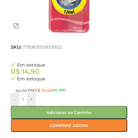
Clique para ampliar
SKU:
17896300500902
Em estoque
R$
14,90
Em estoque
ou no PIX
R$
14,45
(3% OFF)
-
+
Adicionar ao Carrinho
COMPRAR AGORA