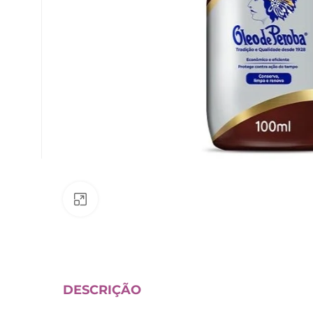
Av. Fábio Ferraz Bicudo, nº 1405
– Jd. Esplanada – Indaiatuba/SP
Clique para ampliar
DESCRIÇÃO