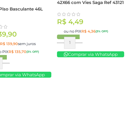
42X66 com Vies Saga Ref 43121
 Piso Basculante 46L
l
R$
4,49
ou no PIX
R$
4,36
(3% OFF)
39,90
e
R$
139,90
sem juros
Comprar
o PIX
R$
135,70
(3% OFF)
Comprar via WhatsApp
ar
omprar via WhatsApp