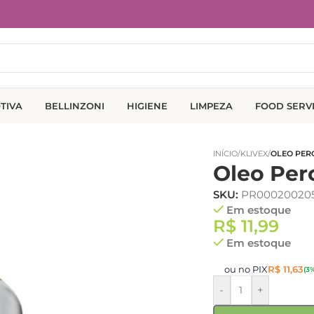
TIVA
BELLINZONI
HIGIENE
LIMPEZA
FOOD SERV
INÍCIO
/
KLIVEX
/
OLEO PERO
Oleo Per
SKU:
PR000200205
Em estoque
R$
11,99
Em estoque
ou no PIX
R$
11,63
(3
-
+