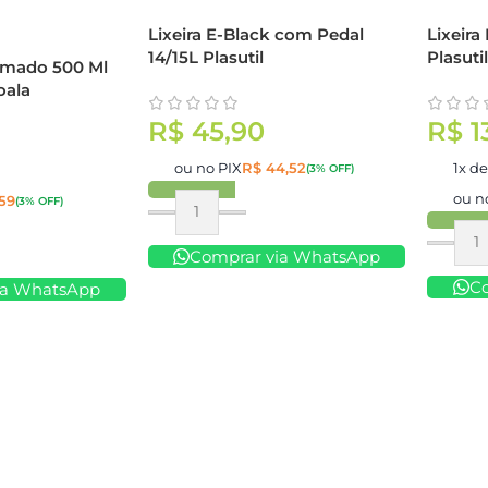
Lixeira E-Black com Pedal
Lixeira
14/15L Plasutil
Plasuti
umado 500 Ml
oala
R$
45,90
R$
1
ou no PIX
R$
44,52
1x d
(3% OFF)
ou n
59
(3% OFF)
Comprar
Compr
Comprar via WhatsApp
C
ia WhatsApp