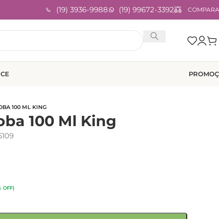
(19) 3936-9988
(19) 99672-3392
COMPAR
ICE
PROMOÇ
BA 100 ML KING
oba 100 Ml King
109
% OFF)