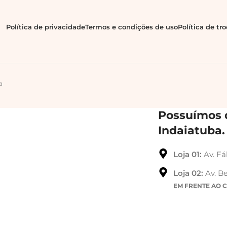
Política de privacidade
Termos e condições de uso
Política de tr
a
Possuímos d
Indaiatuba.
Loja 01:
Av. Fá
Loja 02:
Av. Be
EM FRENTE AO 