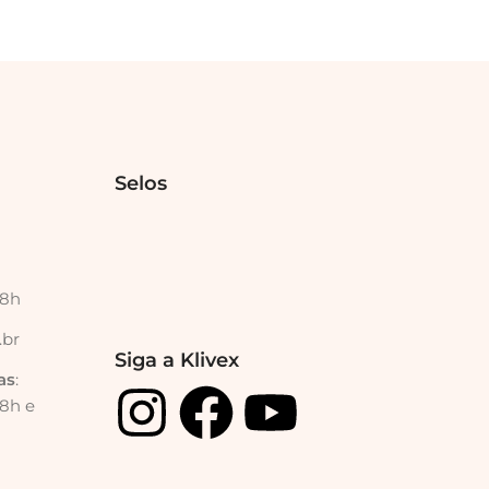
Selos
18h
.br
Siga a Klivex
as
:
18h e