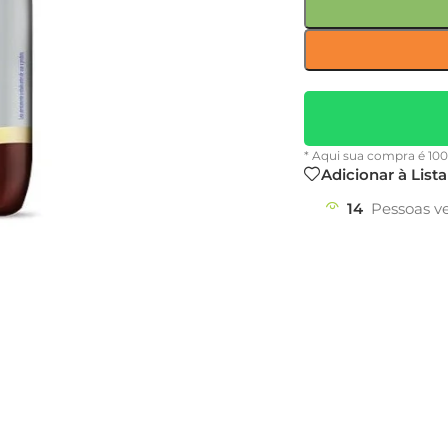
* Aqui sua compra é 10
Adicionar à List
14
Pessoas v