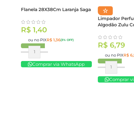
Flanela 28X38Cm Laranja Saga
☆
Limpador Perf
Algodão Zulu C
R$
1,40
ou no PIX
R$
1,36
(3% OFF)
R$
6,79
Comprar
ou no PIX
R$
6,
Comprar via WhatsApp
Comprar
Comprar v