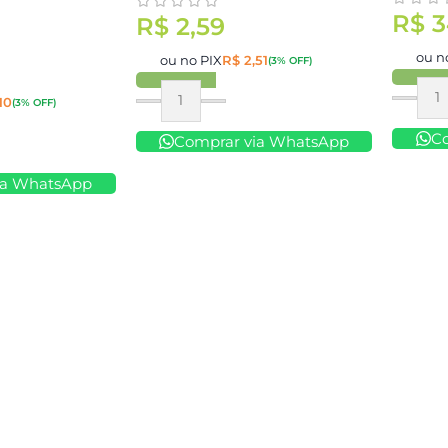
R$
3
R$
2,59
ou n
ou no PIX
R$
2,51
(3% OFF)
10
(3% OFF)
Compr
Comprar
C
Comprar via WhatsApp
ia WhatsApp