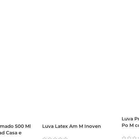
Luva P
Po M c
umado 500 Ml
Luva Latex Am M Inoven
ad Casa e