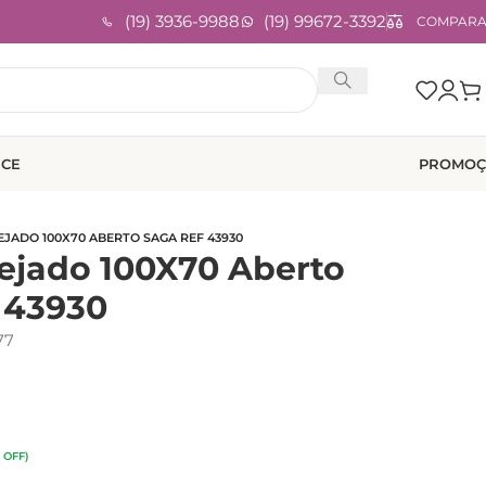
(19) 3936-9988
(19) 99672-3392
COMPAR
ICE
PROMOÇ
JADO 100X70 ABERTO SAGA REF 43930
ejado 100X70 Aberto
 43930
77
 OFF)