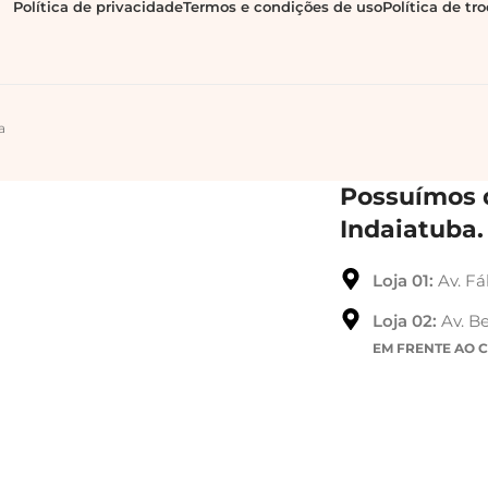
Política de privacidade
Termos e condições de uso
Política de tr
a
Possuímos d
Indaiatuba.
Loja 01:
Av. Fá
Loja 02:
Av. Be
EM FRENTE AO 