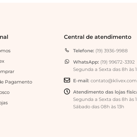
onal
Central de atendimento
omos
Telefone:
(19) 3936-9988
ex
WhatsApp:
(19) 99672-3392
Segunda a Sexta das 8h às 
mprar
E-mail:
contato@klivex.com
de Pagamento
Atendimento das lojas físic
osco
Segunda a Sexta das 8h às 
ojas
Sábado das 08h às 13h