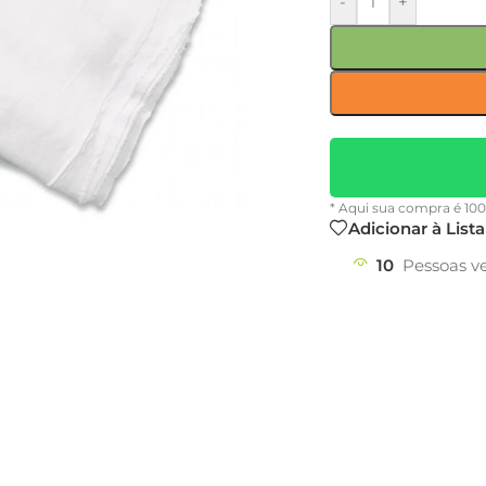
-
+
* Aqui sua compra é 10
Adicionar à List
10
Pessoas v