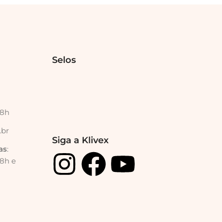
Selos
18h
.br
Siga a Klivex
as
:
18h e