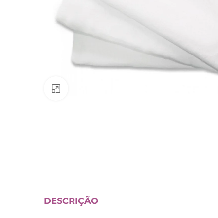
Av. Fábio Ferraz Bicudo, nº 1405
– Jd. Esplanada – Indaiatuba/SP
Clique para ampliar
DESCRIÇÃO