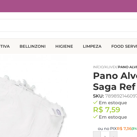
TIVA
BELLINZONI
HIGIENE
LIMPEZA
FOOD SERV
INÍCIO
/
KLIVEX
/
PANO ALVE
Pano Alv
Saga Ref
SKU:
78989214609
Em estoque
R$
7,59
Em estoque
ou no PIX
R$
7,36
(3%