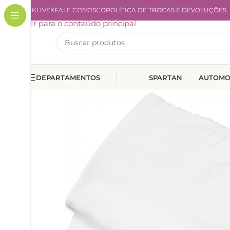
A KLIVEX
Ir para a navegação
FALE CONOSCO
POLÍTICA DE TROCAS E DEVOLUÇÕES
Ir para o conteúdo principal
DEPARTAMENTOS
SPARTAN
AUTOMO