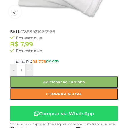
Clique para ampliar
SKU:
7898921460966
Em estoque
R$
7,99
Em estoque
ou no PIX
R$
7,75
(3% OFF)
-
+
Adicionar ao Carrinho
COMPRAR AGORA
Comprar via WhatsApp
* Aqui sua compra é 100% segura, compre com tranquilidade.