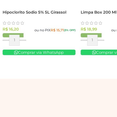
Hipoclorito Sodio 5% 5L Girassol
Limpa Box 200 Ml
R$
16,20
R$
18,99
ou no PIX
R$
15,71
ou 
(3% OFF)
Comprar via WhatsApp
Comprar v