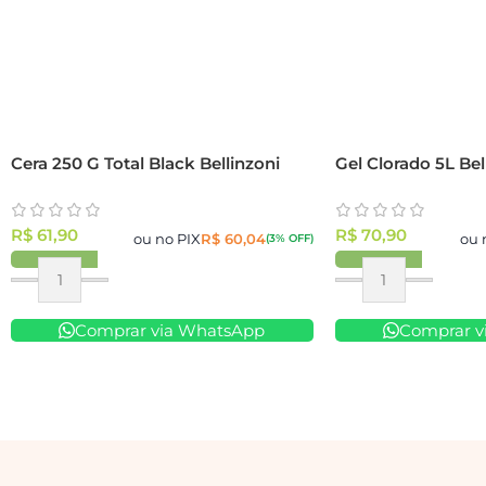
Cera 250 G Total Black Bellinzoni
Gel Clorado 5L Bel
R$
61,90
R$
70,90
ou no PIX
R$
60,04
ou 
(3% OFF)
Comprar via WhatsApp
Comprar v