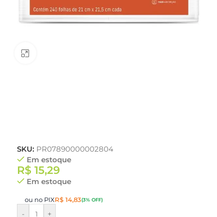
Clique para ampliar
SKU:
PR07890000002804
Em estoque
R$
15,29
Em estoque
ou no PIX
R$
14,83
(3% OFF)
-
+