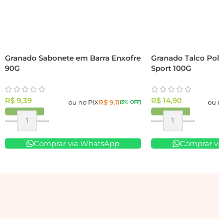
Granado Sabonete em Barra Enxofre
Granado Talco Pol
90G
Sport 100G
R$
9,39
R$
14,90
ou no PIX
R$
9,11
ou 
(3% OFF)
Comprar via WhatsApp
Comprar v