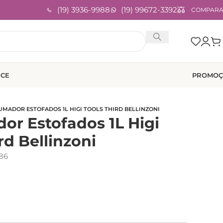
(19) 3936-9988
(19) 99672-3392
COMPAR
ICE
PROMOÇ
UMADOR ESTOFADOS 1L HIGI TOOLS THIRD BELLINZONI
or Estofados 1L Higi
rd Bellinzoni
86