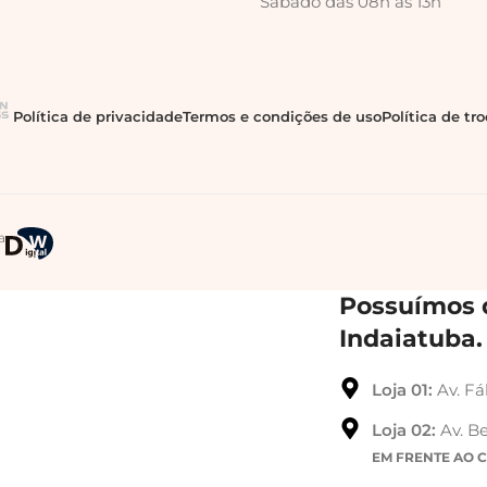
Sábado das 08h às 13h
Política de privacidade
Termos e condições de uso
Política de tr
a
Possuímos d
Indaiatuba.
Loja 01:
Av. Fá
Loja 02:
Av. Be
EM FRENTE AO 