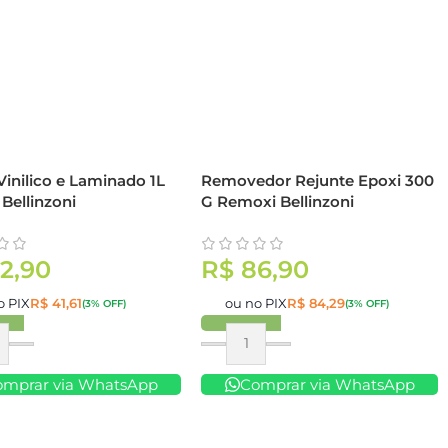
inilico e Laminado 1L
Removedor Rejunte Epoxi 300
Bellinzoni
G Remoxi Bellinzoni
2,90
R$
86,90
o PIX
R$
41,61
ou no PIX
R$
84,29
(3% OFF)
(3% OFF)
ar
Comprar
omprar via WhatsApp
Comprar via WhatsApp