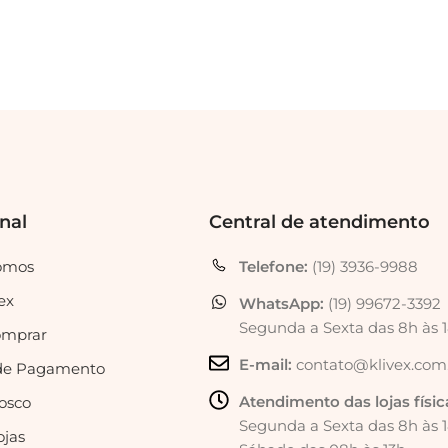
onal
Central de atendimento
omos
Telefone:
(19) 3936-9988
ex
WhatsApp:
(19) 99672-3392
Segunda a Sexta das 8h às 
mprar
E-mail:
contato@klivex.com
de Pagamento
Atendimento das lojas físic
osco
Segunda a Sexta das 8h às 
ojas