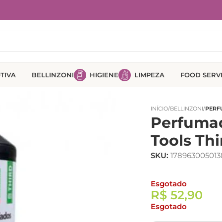
TIVA
BELLINZONI
HIGIENE
LIMPEZA
FOOD SERV
INÍCIO
/
BELLINZONI
/
PERF
Perfumad
Tools Thi
SKU:
178963005013
Esgotado
R$
52,90
Esgotado