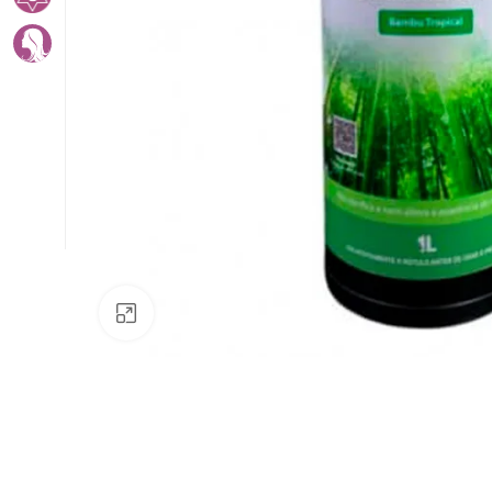
Av. Fábio Ferraz Bicudo, nº 1405
– Jd. Esplanada – Indaiatuba/SP
Clique para ampliar