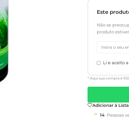
Este produ
Não se preocup
produto estiv
Li e aceito 
* Aqui sua compra é 10
Adicionar à List
14
Pessoas v