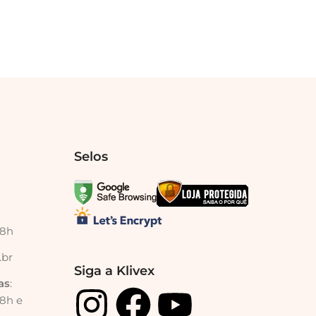
Selos
18h
.br
Siga a Klivex
as
:
18h e