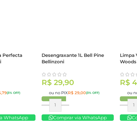
a Perfecta
Desengraxante 1L Bell Pine
Limpa V
i
Bellinzoni
Woods 
R$
29,90
R$
4
,79
ou no PIX
R$
29,00
ou n
(3% OFF)
(3% OFF)
Comprar
Compr
ia WhatsApp
Comprar via WhatsApp
C