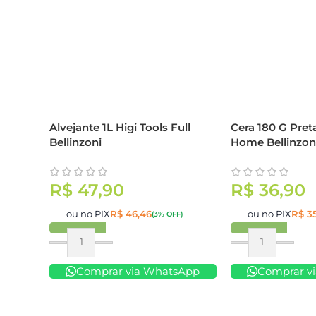
Alvejante 1L Higi Tools Full
Cera 180 G Pret
Bellinzoni
Home Bellinzon
R$
47,90
R$
36,90
ou no PIX
R$
46,46
ou no PIX
R$
35
(3% OFF)
Comprar
Comprar
Comprar via WhatsApp
Comprar v