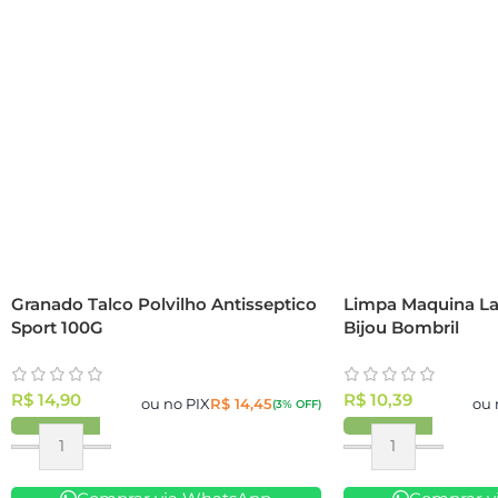
Granado Talco Polvilho Antisseptico
Limpa Maquina La
Sport 100G
Bijou Bombril
R$
14,90
R$
10,39
ou no PIX
R$
14,45
ou 
(3% OFF)