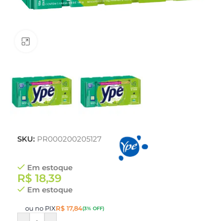
Clique para ampliar
SKU:
PR000200205127
Em estoque
R$
18,39
Em estoque
ou no PIX
R$
17,84
(3% OFF)