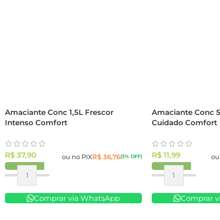
Amaciante Conc 1,5L Frescor
Amaciante Conc 5
Intenso Comfort
Cuidado Comfort
R$
37,90
R$
11,99
ou no PIX
R$
36,76
ou
(3% OFF)
Comprar via WhatsApp
Comprar v