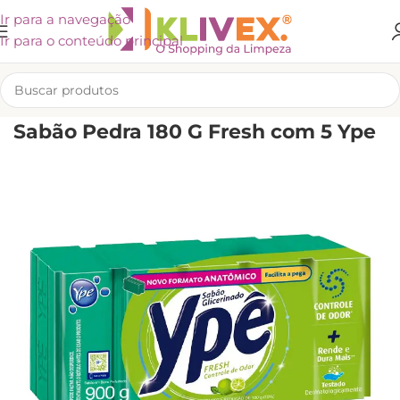
Ir para a navegação
Ir para o conteúdo principal
INÍCIO
/
LIMPEZA
/
CUIDADOS COM A ROUPA
/
OUTROS PRODUTOS
Sabão Pedra 180 G Fresh com 5 Ype