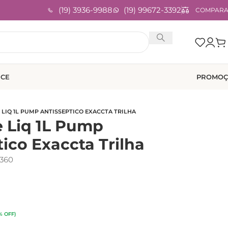
(19) 3936-9988
(19) 99672-3392
COMPAR
ICE
PROMOÇ
LIQ 1L PUMP ANTISSEPTICO EXACCTA TRILHA
 Liq 1L Pump
ico Exaccta Trilha
360
% OFF)