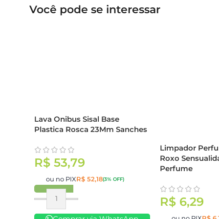
Você pode se interessar
Lava Onibus Sisal Base
Plastica Rosca 23Mm Sanches
Limpador Perf
Roxo Sensualid
R$
53,79
Perfume
ou no PIX
R$
52,18
(3% OFF)
R$
6,29
Comprar
Comprar via WhatsApp
ou no PIX
R$
6,