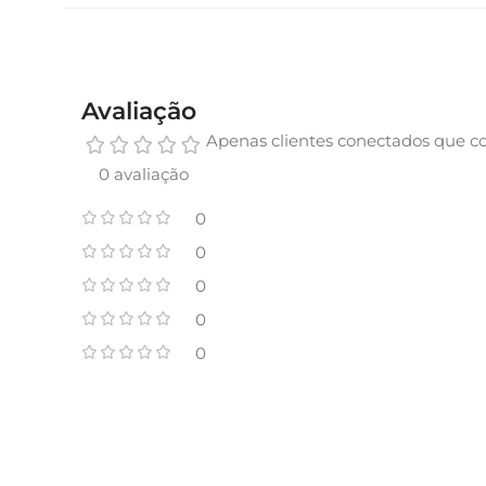
Avaliação
Apenas clientes conectados que c
0 avaliação
0
0
0
0
0