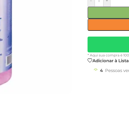
-
+
* Aqui sua compra é 10
Adicionar à List
4
Pessoas ve