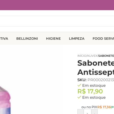
TIVA
BELLINZONI
HIGIENE
LIMPEZA
FOOD SERV
INÍCIO
/
KLIVEX
/
SABONETE 
Sabonete
Antissept
SKU:
PR000200213
Em estoque
R$
17,90
Em estoque
ou no PIX
R$
17,36
(3