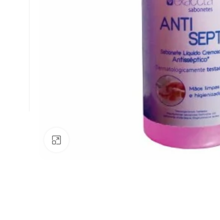
Av. Fábio Ferraz Bicudo, nº 1405
– Jd. Esplanada – Indaiatuba/SP
Clique para ampliar