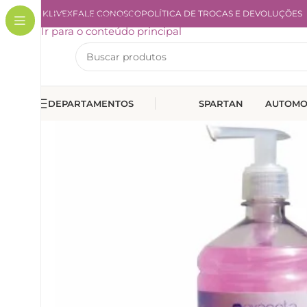
A KLIVEX
Ir para a navegação
FALE CONOSCO
POLÍTICA DE TROCAS E DEVOLUÇÕES
Ir para o conteúdo principal
DEPARTAMENTOS
SPARTAN
AUTOMO