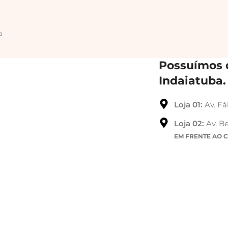
a
Possuímos d
Indaiatuba.
Loja 01:
Av. Fá
Loja 02:
Av. Be
EM FRENTE AO 