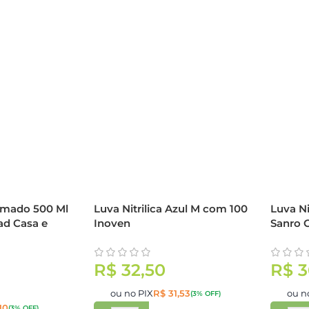
umado 500 Ml
Luva Nitrilica Azul M com 100
Luva Ni
ad Casa e
Inoven
Sanro 
R$
32,50
R$
3
ou no PIX
R$
31,53
ou n
(3% OFF)
10
(3% OFF)