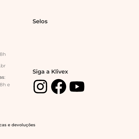
Selos
18h
.br
Siga a Klivex
as
:
18h e
ocas e devoluções