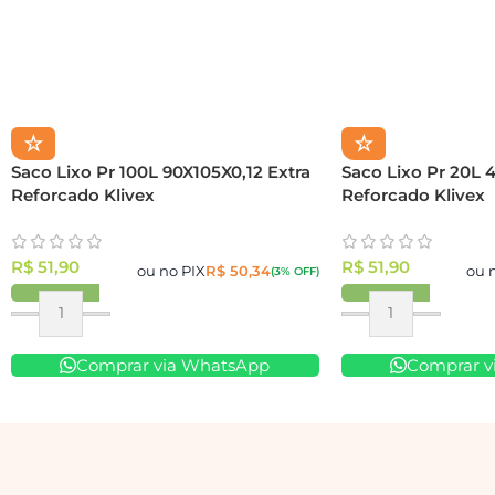
☆
☆
Saco Lixo Pr 100L 90X105X0,12 Extra
Saco Lixo Pr 20L 
Reforcado Klivex
Reforcado Klivex
R$
51,90
R$
51,90
ou no PIX
R$
50,34
ou 
(3% OFF)
Comprar via WhatsApp
Comprar v