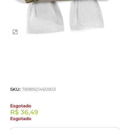
Clique para ampliar
SKU:
7898921460903
Esgotado
R$
36,49
Esgotado