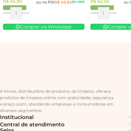
R$
45,90
R$
62,50
ou no PIX
R$
44,52
ou 
(3% OFF)
Comprar via WhatsApp
Comprar v
A Klivex, distribuidora de produtos de limpeza, oferece
produtos de limpeza online com praticidade, segurança
e preço justo, atendendo empresas e consumidores em
diversos segmentos.
Institucional
Central de atendimento
Selos